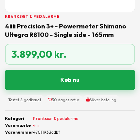
KRANKSÆT & PEDALARME
4iiii Precision 3+ - Powermeter Shimano
Ultegra R8100 - Single side - 165mm
3.899,00
kr.
Køb nu
Testet & godkendt
30 dages retur
Sikker betaling
Kategori
Kranksæt & pedalarme
Varemærke
4iiii
Varenummer
47011933cdbf