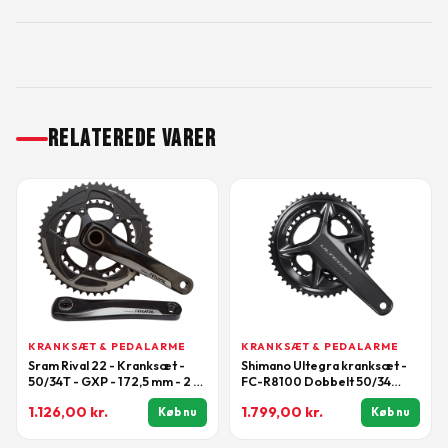
RELATEREDE VARER
KRANKSÆT & PEDALARME
KRANKSÆT & PEDALARME
Sram Rival 22 - Kranksæt -
Shimano Ultegra kranksæt -
50/34T - GXP - 172,5 mm - 2 x
FC-R8100 Dobbelt 50/34
11 gear
tands 175mm pedalarme
1.126,00
kr.
1.799,00
kr.
Køb nu
Køb nu