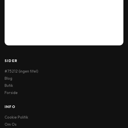
Our Location
Delivery Information
Terms & Conditions
My Account
Order History
Wish List
SIDER
#75212 (ingen titel)
Blog
Butik
Forside
INFO
Cookie Politik
Om Os