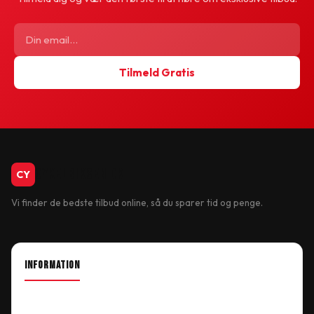
Tilmeld Gratis
CykelBiksen.dk
CY
Vi finder de bedste tilbud online, så du sparer tid og penge.
INFORMATION
About Shop