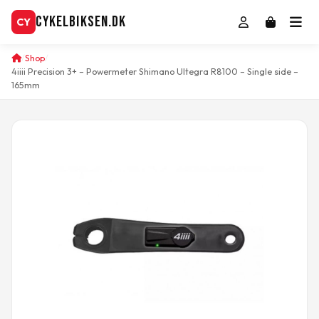
CykelBiksen.dk
CY
Shop
4iiii Precision 3+ – Powermeter Shimano Ultegra R8100 – Single side –
165mm