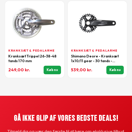
KRANKSÆT & PEDALARME
KRANKSÆT & PEDALARME
Kranksæt Trippel 26-38-48
Shimano Deore - Kranksæt
tands 170 mm
1x10/11 gear - 30 tands -
170mm pedalarme - M5100
249,00
kr.
539,00
kr.
Køb nu
Køb nu
Gå Ikke Glip Af Vores Bedste Deals!
Tilmeld dig og vær den første til at høre om eksklusive tilbud.