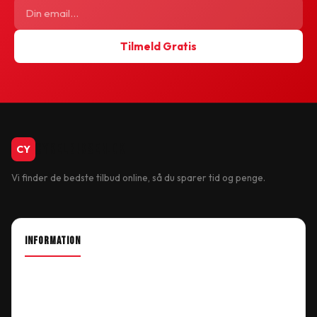
Tilmeld Gratis
CykelBiksen.dk
CY
Vi finder de bedste tilbud online, så du sparer tid og penge.
INFORMATION
About Shop
Our Location
Delivery Information