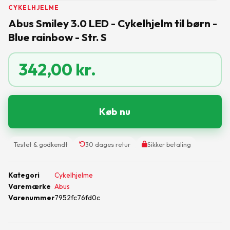
CYKELHJELME
Abus Smiley 3.0 LED - Cykelhjelm til børn -
Blue rainbow - Str. S
342,00
kr.
Køb nu
Testet & godkendt
30 dages retur
Sikker betaling
Kategori
Cykelhjelme
Varemærke
Abus
Varenummer
7952fc76fd0c