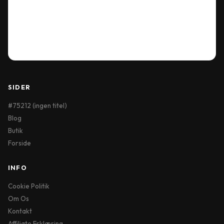
Terms & Conditions
My Account
Order History
Wish List
SIDER
#75212 (ingen titel)
Blog
Butik
Forside
INFO
Cookie Politik
Om Os
Kontakt
Affiliate Erklæring