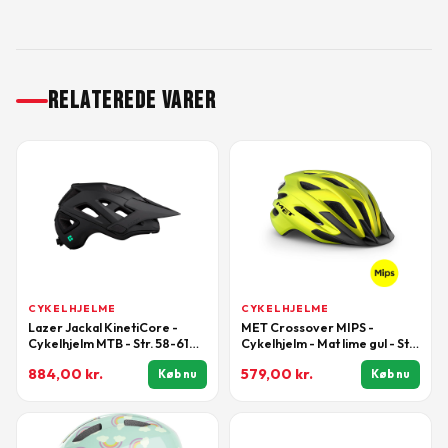
RELATEREDE VARER
CYKELHJELME
CYKELHJELME
Lazer Jackal KinetiCore -
MET Crossover MIPS -
Cykelhjelm MTB - Str. 58-61
Cykelhjelm - Mat lime gul - Str.
cm - Mat sort
52-59 cm
884,00
kr.
579,00
kr.
Køb nu
Køb nu