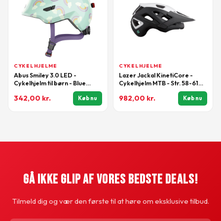
CYKELHJELME
CYKELHJELME
Abus Smiley 3.0 LED -
Lazer Jackal KinetiCore -
Cykelhjelm til børn - Blue
Cykelhjelm MTB - Str. 58-61
rainbow - Str. M
cm - Mat hvid sort
342,00
kr.
982,00
kr.
Køb nu
Køb nu
Gå Ikke Glip Af Vores Bedste Deals!
Tilmeld dig og vær den første til at høre om eksklusive tilbud.