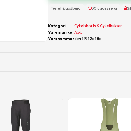
Testet & godkendt
30 dages retur
Si
Kategori
Cykelshorts & Cykelbukser
Varemærke
AGU
Varenummer
de461962a68e