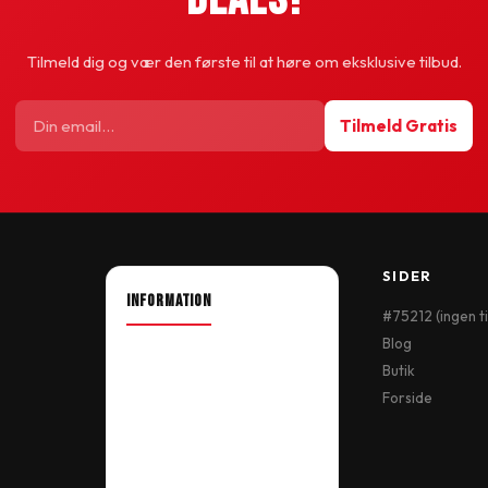
Tilmeld dig og vær den første til at høre om eksklusive tilbud.
Tilmeld Gratis
SIDER
INFORMATION
#75212 (ingen ti
Blog
About Shop
Butik
Our Location
Forside
Delivery Information
Terms & Conditions
My Account