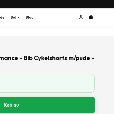
ide
Butik
Blog
mance - Bib Cykelshorts m/pude -
Køb nu