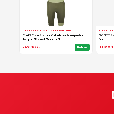
CYKELSHORTS & CYKELBUKSER
CYKELSH
Craft Core Endur - Cykelshorts m/pude -
SCOTT Expl
Juniper/Forest Green - S
XXL
749,00
kr.
1.119,00
Køb nu