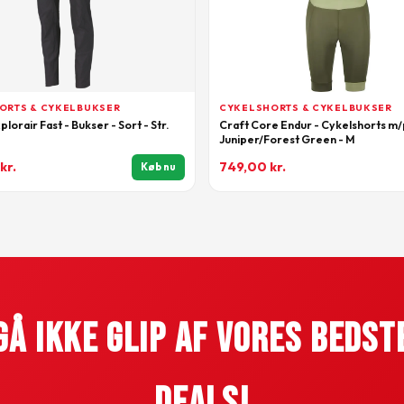
ORTS & CYKELBUKSER
CYKELSHORTS & CYKELBUKSER
orair Fast - Bukser - Sort - Str.
Craft Core Endur - Cykelshorts m/
Juniper/Forest Green - M
kr.
749,00
kr.
Køb nu
Gå Ikke Glip Af Vores Bedst
Deals!