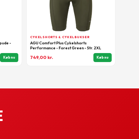
CYKELSHORTS & CYKELBUKSER
pude -
AGU Comfort Plus Cykelshorts
Performance - Forest Green - Str. 2XL
749,00
kr.
Køb nu
Køb nu
e