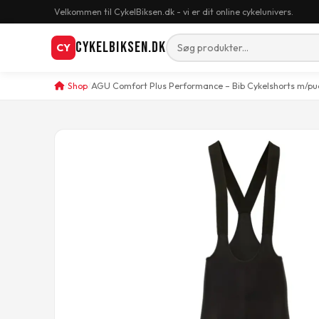
Velkommen til CykelBiksen.dk - vi er dit online cykelunivers.
CykelBiksen.dk
CY
Shop
AGU Comfort Plus Performance – Bib Cykelshorts m/pude