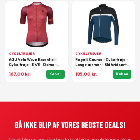
CYKELTRØJER
CYKELTRØJER
AGU Velo Wave Essential -
Rogelli Course - Cykeltrøje -
Cykeltrøje - K/Æ - Dame -
Lange ærmer - Blå hvid sort -
Pink - Str. L
Str. M
167,00
kr.
185,00
kr.
Køb nu
Køb nu
Gå Ikke Glip Af Vores Bedste Deals!
Tilmeld dig og vær den første til at høre om eksklusive tilbud.