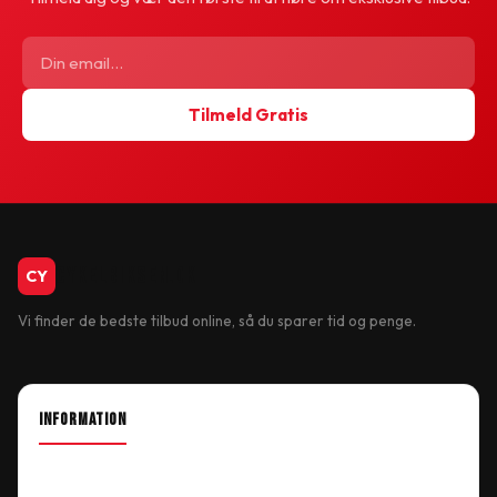
Tilmeld Gratis
CykelBiksen.dk
CY
Vi finder de bedste tilbud online, så du sparer tid og penge.
INFORMATION
About Shop