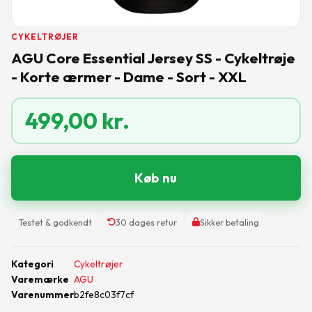
CYKELTRØJER
AGU Core Essential Jersey SS - Cykeltrøje
- Korte ærmer - Dame - Sort - XXL
499,00
kr.
Køb nu
Testet & godkendt
30 dages retur
Sikker betaling
Kategori
Cykeltrøjer
Varemærke
AGU
Varenummer
b2fe8c03f7cf