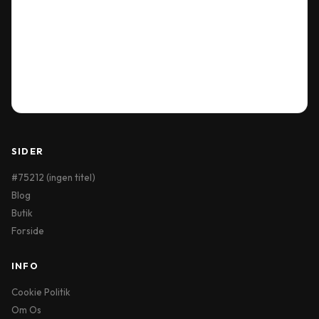
Our Location
Delivery Information
Terms & Conditions
My Account
Order History
Wish List
SIDER
#75212 (ingen titel)
Blog
Butik
Forside
INFO
Cookie Politik
Om Os