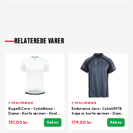
RELATEREDE VARER
CYKELTRØJER
CYKELTRØJER
Rogelli Core - Cykelbluse -
Endurance Java - Cykel/MTB
Dame - Korte ærmer - Hvid -
trøje m. korte ærmer - Dame
Str. XL
- India Ink - Str. 36/S
131,00
kr.
179,00
kr.
Køb nu
Køb nu