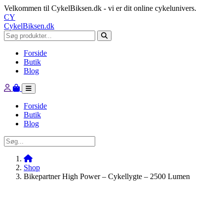
Velkommen til CykelBiksen.dk - vi er dit online cykelunivers.
CY
CykelBiksen.dk
Forside
Butik
Blog
Forside
Butik
Blog
Shop
Bikepartner High Power – Cykellygte – 2500 Lumen