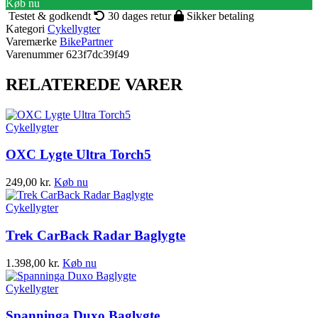
Køb nu
Testet & godkendt
30 dages retur
Sikker betaling
Kategori
Cykellygter
Varemærke
BikePartner
Varenummer
623f7dc39f49
RELATEREDE VARER
Cykellygter
OXC Lygte Ultra Torch5
249,00
kr.
Køb nu
Cykellygter
Trek CarBack Radar Baglygte
1.398,00
kr.
Køb nu
Cykellygter
Spanninga Duxo Baglygte