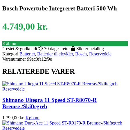
Bosch Powertube Integreret Batteri 500 Wh
4.749,00
kr.
Køb nu
Testet & godkendt
30 dages retur
Sikker betaling
Kategori
Batterier
,
Batterier til elcykler
,
Bosch
,
Reservedele
Varenummer
99ec0fa12f9e
RELATEREDE VARER
Reservedele
Shimano Ultegra 11 Speed ST-R8070-R
Bremse-/Skiftegreb
1.799,00
kr.
Køb nu
Reservedele