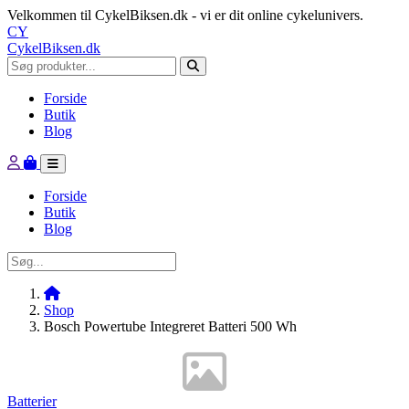
Velkommen til CykelBiksen.dk - vi er dit online cykelunivers.
CY
CykelBiksen.dk
Forside
Butik
Blog
Forside
Butik
Blog
Shop
Bosch Powertube Integreret Batteri 500 Wh
Batterier