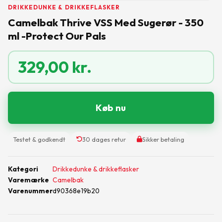
DRIKKEDUNKE & DRIKKEFLASKER
Camelbak Thrive VSS Med Sugerør - 350
ml -Protect Our Pals
329,00
kr.
Køb nu
Testet & godkendt
30 dages retur
Sikker betaling
Kategori
Drikkedunke & drikkeflasker
Varemærke
Camelbak
Varenummer
d90368e19b20