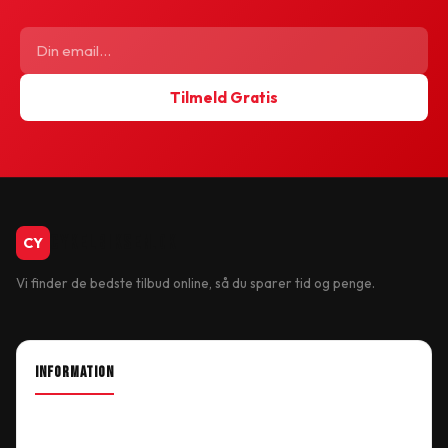
Tilmeld Gratis
CykelBiksen.dk
CY
Vi finder de bedste tilbud online, så du sparer tid og penge.
INFORMATION
About Shop
Our Location