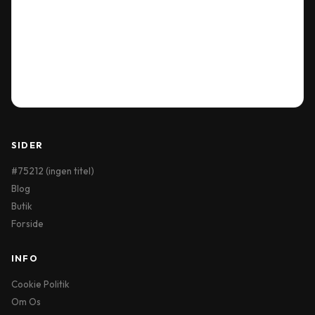
Delivery Information
Terms & Conditions
My Account
Order History
Wish List
SIDER
#75212 (ingen titel)
Blog
Butik
Forside
INFO
Cookie Politik
Om Os