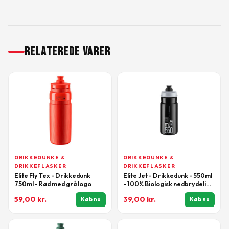
RELATEREDE VARER
DRIKKEDUNKE &
DRIKKEDUNKE &
DRIKKEFLASKER
DRIKKEFLASKER
Elite Fly Tex - Drikkedunk
Elite Jet - Drikkedunk - 550ml
750ml - Rød med grå logo
- 100% Biologisk nedbrydelig -
Sort/Grå
59,00
kr.
39,00
kr.
Køb nu
Køb nu