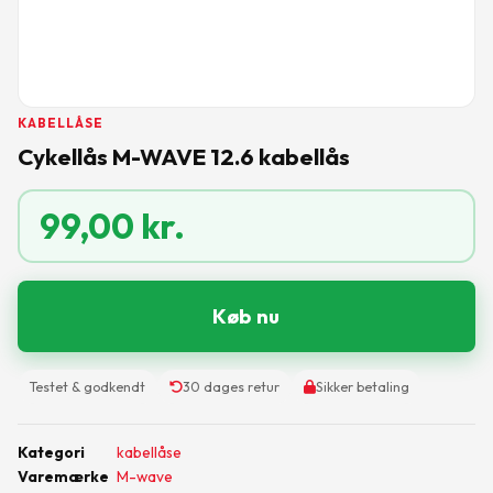
KABELLÅSE
Cykellås M-WAVE 12.6 kabellås
99,00
kr.
Køb nu
Testet & godkendt
30 dages retur
Sikker betaling
Kategori
kabellåse
Varemærke
M-wave