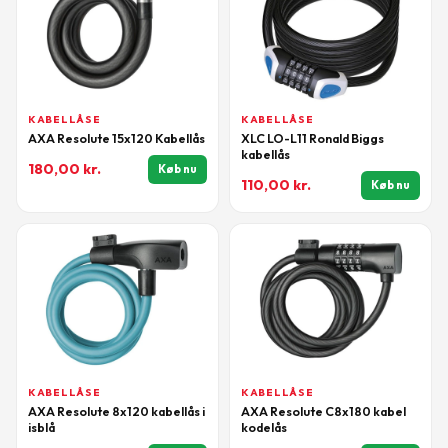
KABELLÅSE
KABELLÅSE
AXA Resolute 15x120 Kabellås
XLC LO-L11 Ronald Biggs
kabellås
180,00
kr.
Køb nu
110,00
kr.
Køb nu
KABELLÅSE
KABELLÅSE
AXA Resolute 8x120 kabellås i
AXA Resolute C8x180 kabel
isblå
kodelås