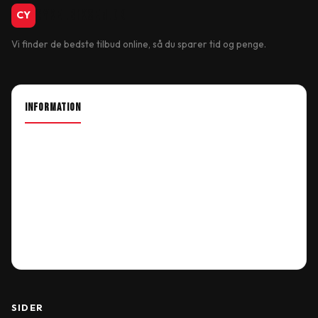
CykelBiksen.dk
CY
Vi finder de bedste tilbud online, så du sparer tid og penge.
INFORMATION
About Shop
Our Location
Delivery Information
Terms & Conditions
My Account
Order History
Wish List
SIDER