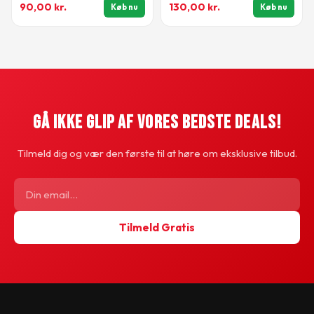
90,00
kr.
130,00
kr.
Køb nu
Køb nu
Gå Ikke Glip Af Vores Bedste Deals!
Tilmeld dig og vær den første til at høre om eksklusive tilbud.
Tilmeld Gratis