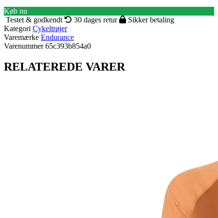
Køb nu
Testet & godkendt
30 dages retur
Sikker betaling
Kategori
Cykeltrøjer
Varemærke
Endurance
Varenummer
65c393b854a0
RELATEREDE VARER