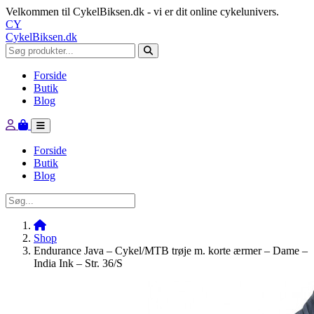
Velkommen til CykelBiksen.dk - vi er dit online cykelunivers.
CY
CykelBiksen.dk
Forside
Butik
Blog
Forside
Butik
Blog
Shop
Endurance Java – Cykel/MTB trøje m. korte ærmer – Dame –
India Ink – Str. 36/S