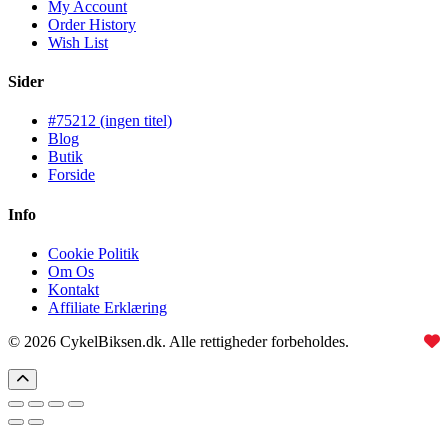
My Account
Order History
Wish List
Sider
#75212 (ingen titel)
Blog
Butik
Forside
Info
Cookie Politik
Om Os
Kontakt
Affiliate Erklæring
© 2026 CykelBiksen.dk. Alle rettigheder forbeholdes.
Lavet med
til Danmarks bedste affiliate site