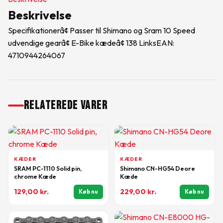
Beskrivelse
Specifikationerâ¢ Passer til Shimano og Sram 10 Speed
udvendige gearâ¢ E-Bike kædeâ¢ 138 LinksEAN:
4710944264067
RELATEREDE VARER
KÆDER
KÆDER
SRAM PC-1110 Solid pin,
Shimano CN-HG54 Deore
chrome Kæde
Kæde
129,00
kr.
229,00
kr.
Køb nu
Køb nu