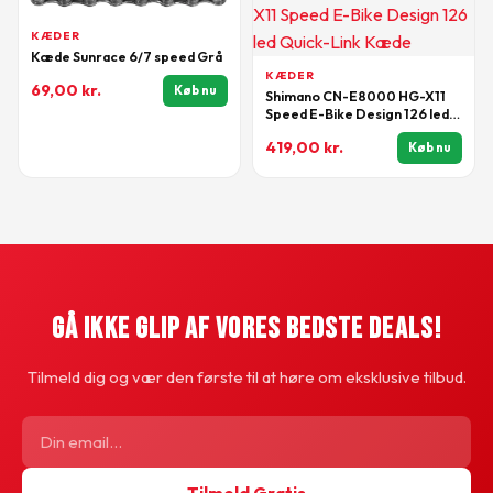
KÆDER
Kæde Sunrace 6/7 speed Grå
KÆDER
69,00
kr.
Køb nu
Shimano CN-E8000 HG-X11
Speed E-Bike Design 126 led
Quick-Link Kæde
419,00
kr.
Køb nu
Gå Ikke Glip Af Vores Bedste Deals!
Tilmeld dig og vær den første til at høre om eksklusive tilbud.