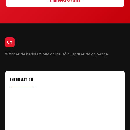
Tilmeld Gratis
CykelBiksen.dk
CY
Vi finder de bedste tilbud online, så du sparer tid og penge.
INFORMATION
About Shop
Our Location
Delivery Information
Terms & Conditions
My Account
Order History