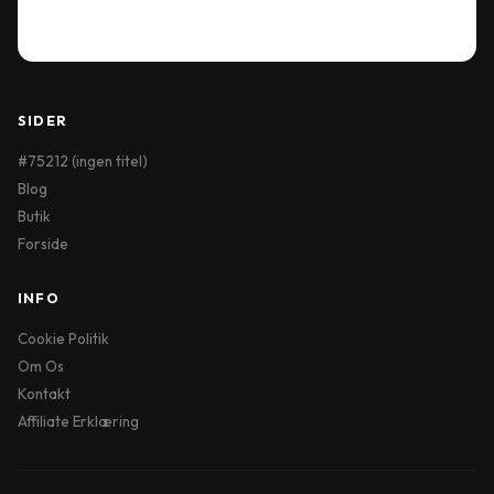
Wish List
SIDER
#75212 (ingen titel)
Blog
Butik
Forside
INFO
Cookie Politik
Om Os
Kontakt
Affiliate Erklæring