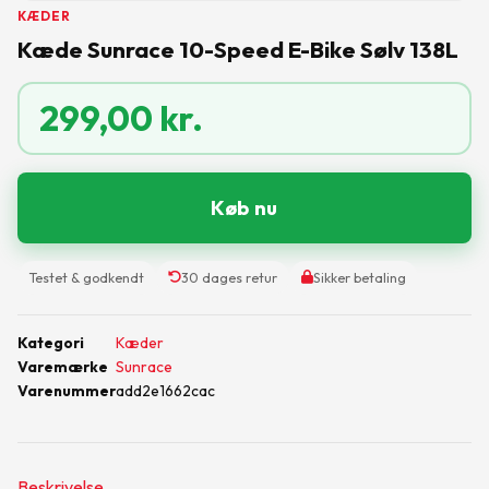
KÆDER
Kæde Sunrace 10-Speed E-Bike Sølv 138L
299,00
kr.
Køb nu
Testet & godkendt
30 dages retur
Sikker betaling
Kategori
Kæder
Varemærke
Sunrace
Varenummer
add2e1662cac
Beskrivelse