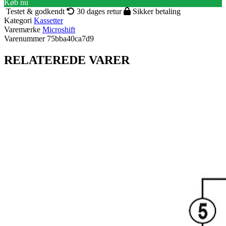
Køb nu
Testet & godkendt
30 dages retur
Sikker betaling
Kategori
Kassetter
Varemærke
Microshift
Varenummer
75bba40ca7d9
RELATEREDE VARER