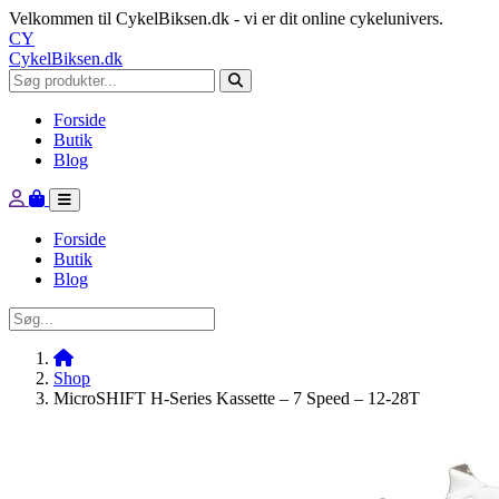
Velkommen til CykelBiksen.dk - vi er dit online cykelunivers.
CY
CykelBiksen.dk
Forside
Butik
Blog
Forside
Butik
Blog
Shop
MicroSHIFT H-Series Kassette – 7 Speed – 12-28T