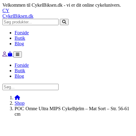
Velkommen til CykelBiksen.dk - vi er dit online cykelunivers.
CY
CykelBiksen.dk
Forside
Butik
Blog
Forside
Butik
Blog
Shop
POC Omne Ultra MIPS Cykelhjelm – Mat Sort – Str. 56-61
cm