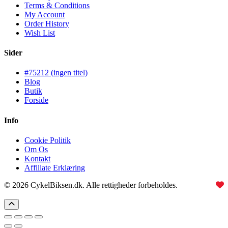
Terms & Conditions
My Account
Order History
Wish List
Sider
#75212 (ingen titel)
Blog
Butik
Forside
Info
Cookie Politik
Om Os
Kontakt
Affiliate Erklæring
© 2026 CykelBiksen.dk. Alle rettigheder forbeholdes.
Lavet med
til Danmarks bedste affiliate site