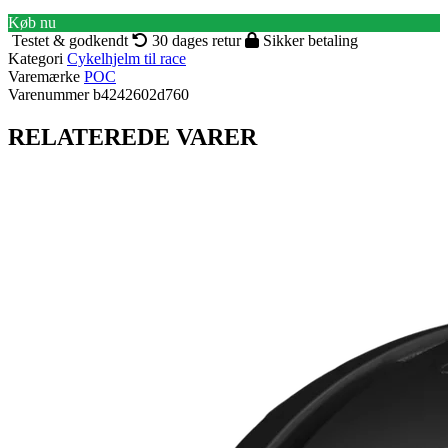
Køb nu
Testet & godkendt
30 dages retur
Sikker betaling
Kategori
Cykelhjelm til race
Varemærke
POC
Varenummer
b4242602d760
RELATEREDE VARER