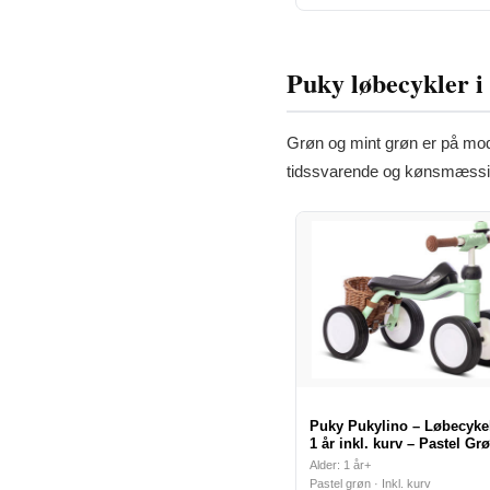
Puky løbecykler i
Grøn og mint grøn er på mode
tidssvarende og kønsmæssigt
Puky Pukylino – Løbecykel
1 år inkl. kurv – Pastel Gr
Alder: 1 år+
Pastel grøn · Inkl. kurv