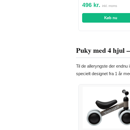
496 kr.
inkl. moms
Køb nu
Puky med 4 hjul – 
Til de alleryngste der endnu 
specielt designet fra 1 år me