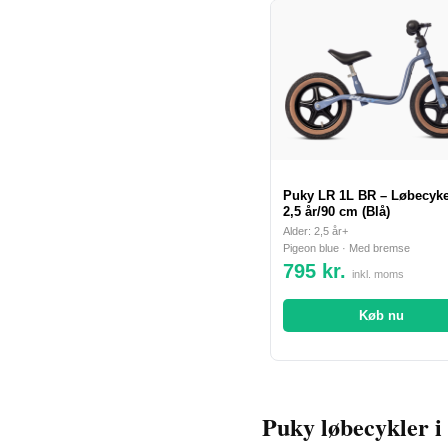
Puky LR 1L BR – Løbecykel
2,5 år/90 cm (Blå)
Alder: 2,5 år+
Pigeon blue · Med bremse
795 kr.
inkl. moms
Køb nu
Puky løbecykler i 