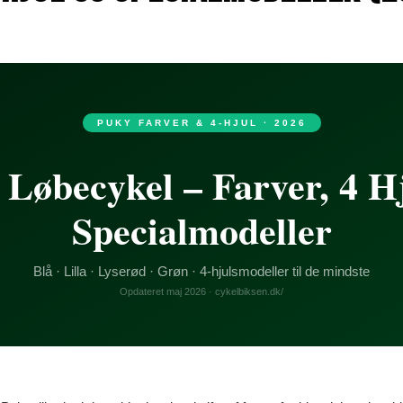
PUKY FARVER & 4-HJUL · 2026
Løbecykel – Farver, 4 H
Specialmodeller
Blå · Lilla · Lyserød · Grøn · 4-hjulsmodeller til de mindste
Opdateret maj 2026 · cykelbiksen.dk/