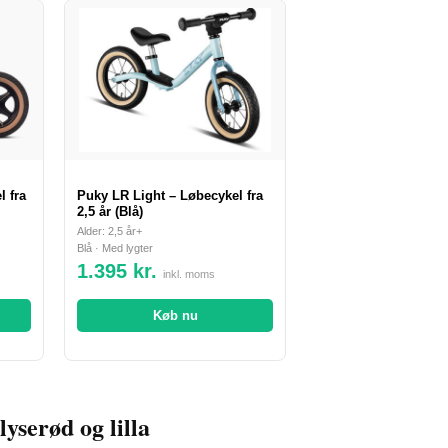
 fra
Puky LR Light – Løbecykel fra
2,5 år (Blå)
Alder: 2,5 år+
Blå · Med lygter
1.395 kr.
inkl. moms
Køb nu
lyserød og lilla