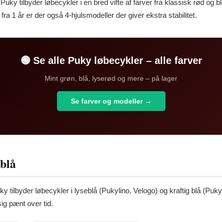
 Puky tilbyder løbecykler i en bred vifte af farver fra klassisk rød og bl
e fra 1 år er der også 4-hjulsmodeller der giver ekstra stabilitet.
🟢 Se alle Puky løbecykler – alle farver
Mint grøn, blå, lyserød og mere – på lager
Se farver og modeller →
 blå
uky tilbyder løbecykler i lyseblå (Pukylino, Velogo) og kraftig blå (Puk
ig pænt over tid.