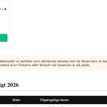
r – 4
øbecykler er perfekte som allerførste køretøj men de fleste børn er klar 
dere til en Pukylino eller Wutsch når balancen er på plads.
igt 2026
Alder
Tilgængelige farver