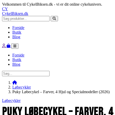
Velkommen til CykelBiksen.dk - vi er dit online cykelunivers.
CY
CykelBiksen.dk
Forside
Butik
Blog
Forside
Butik
Blog
Løbecykler
Puky Løbecykel – Farver, 4 Hjul og Specialmodeller (2026)
Løbecykler
Puky Løbecykel – Farver, 4