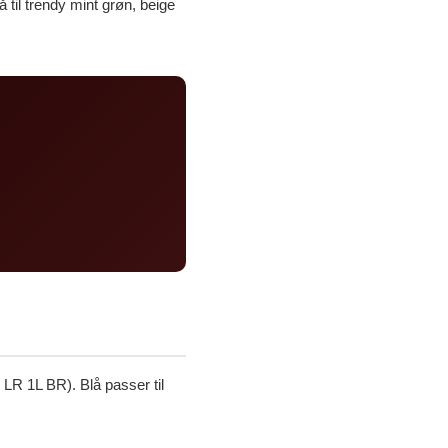
å til trendy mint grøn, beige
y LR 1L BR). Blå passer til