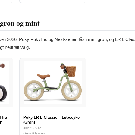
 grøn og mint
 i 2026. Puky Pukylino og Next-serien fås i mint grøn, og LR L Classi
 neutralt valg.
 fra
Puky LR L Classic – Løbecykel
øn
(Grøn)
Alder: 2,5 år+
Grøn & lyserød