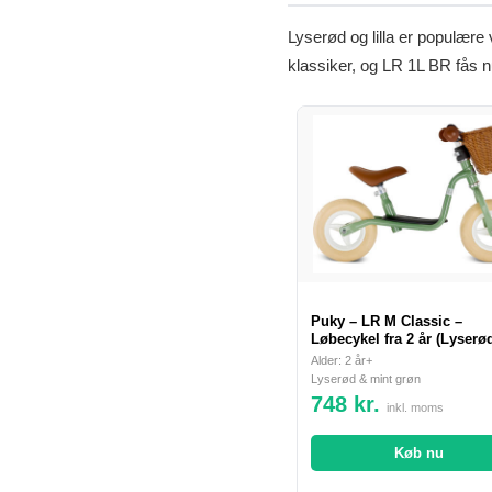
Lyserød og lilla er populære 
klassiker, og LR 1L BR fås nu i
Puky – LR M Classic –
Løbecykel fra 2 år (Lyserø
Alder: 2 år+
Lyserød & mint grøn
748 kr.
inkl. moms
Køb nu