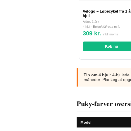
Velogo – Løbecykel fra 1 å
hjul
Alder: 1 år+
4 hjul · Beige/blå/rosa m.fl.
309 kr.
inkl. moms
Køb nu
Tip om 4 hjul:
4-hjulede l
måneder. Planlæg at opgra
Puky-farver overs
Model