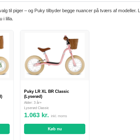
valg til piger – og Puky tilbyder begge nuancer på tværs af modeller. 
 lilla.
Puky LR XL BR Classic
d)
(Lyserød)
Alder: 3 år+
Lyserød Classic
1.063 kr.
inkl. moms
Køb nu