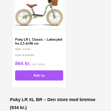
Puky LR L Classic – Løbecykel
fra 2,5 år/90 cm
Alder: 2,5 år+
Grøn & lyserød
864 kr.
inkl. moms
Køb nu
Puky LR XL BR – Den store med bremse
(934 kr.)