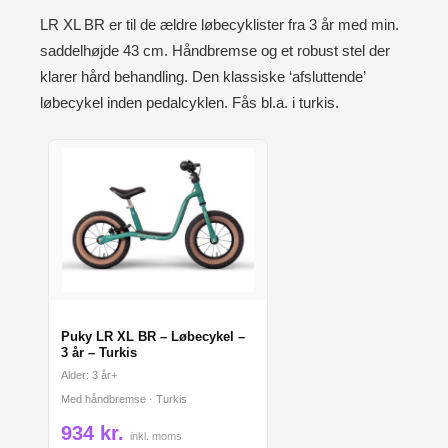
LR XL BR er til de ældre løbecyklister fra 3 år med min.
saddelhøjde 43 cm. Håndbremse og et robust stel der
klarer hård behandling. Den klassiske ‘afsluttende’
løbecykel inden pedalcyklen. Fås bl.a. i turkis.
Puky LR XL BR – Løbecykel –
3 år – Turkis
Alder: 3 år+
Med håndbremse · Turkis
934 kr.
inkl. moms