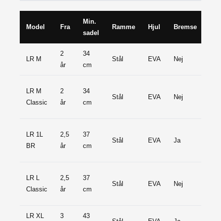
Min.
Model
Fra
Ramme
Hjul
Bremse
Pri
sadel
2
34
680
LR M
Stål
EVA
Nej
år
cm
kr.
fra
LR M
2
34
Stål
EVA
Nej
748
Classic
år
cm
kr.
fra
LR 1L
2,5
37
Stål
EVA
Ja
795
BR
år
cm
kr.
fra
LR L
2,5
37
Stål
EVA
Nej
864
Classic
år
cm
kr.
LR XL
3
43
934