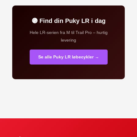
🟣 Find din Puky LR i dag
Hele LR-serien fra M til Trail Pro – hurtig
levering
Se alle Puky LR løbecykler →