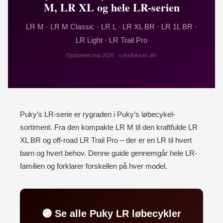
M, LR XL og hele LR-serien
LR M · LR M Classic · LR L · LR XL BR · LR 1L BR ·
LR Light · LR Trail Pro
Opdateret maj 2026 · cykelbiksen.dk/
Puky’s LR-serie er rygraden i Puky’s løbecykel-
sortiment. Fra den kompakte LR M til den kraftfulde LR
XL BR og off-road LR Trail Pro – der er en LR til hvert
barn og hvert behov. Denne guide gennemgår hele LR-
familien og forklarer forskellen på hver model.
🟣 Se alle Puky LR løbecykler