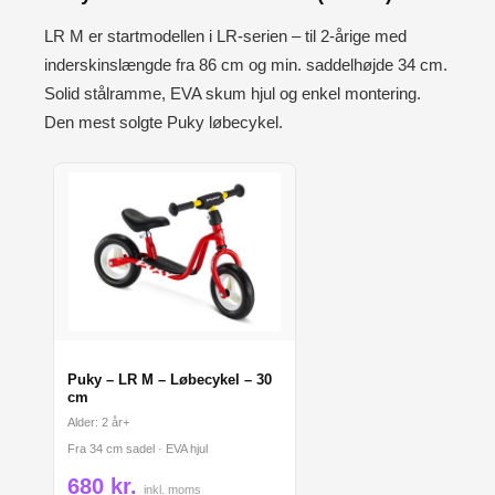
LR M er startmodellen i LR-serien – til 2-årige med
inderskinslængde fra 86 cm og min. saddelhøjde 34 cm.
Solid stålramme, EVA skum hjul og enkel montering.
Den mest solgte Puky løbecykel.
Puky – LR M – Løbecykel – 30
cm
Alder: 2 år+
Fra 34 cm sadel · EVA hjul
680 kr.
inkl. moms