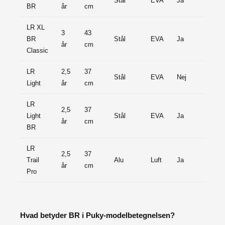
Stål
EVA
Ja
BR
år
cm
kr.
LR XL
3
43
1.0
BR
Stål
EVA
Ja
år
cm
kr.
Classic
LR
2,5
37
1.3
Stål
EVA
Nej
Light
år
cm
kr.
LR
2,5
37
1.6
Light
Stål
EVA
Ja
år
cm
kr.
BR
LR
fra
2,5
37
Trail
Alu
Luft
Ja
1.7
år
cm
Pro
kr.
Hvad betyder BR i Puky-modelbetegnelsen?