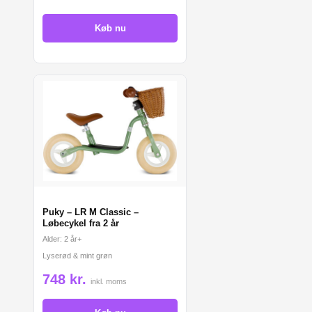
Køb nu
Puky – LR M Classic –
Løbecykel fra 2 år
Alder: 2 år+
Lyserød & mint grøn
748 kr.
inkl. moms