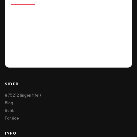
About Shop
Our Location
Delivery Information
Terms & Conditions
My Account
Order History
Wish List
SIDER
#75212 (ingen titel)
Blog
Butik
Forside
INFO