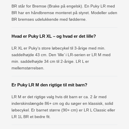
BR står for Bremse (Brake på engelsk). En Puky LR med
BR har en håndbremse monteret på styret. Modeller uden
BR bremses udelukkende med fødderne.
Hvad er Puky LR XL – og hvad er det lille?
LR XL er Puky’s store løbecykel til 3-årige med min.
saddelhøjde 43 cm. Den ‘lille’ i LR-serien er LR M med
min. saddelhøjde 34 cm til 2-årige. LR L er
mellemstørrelsen.
Er Puky LR M den rigtige til mit barn?
LR M er det rigtige valg hvis dit barn er ca. 2 år med
inderskinslængde 86+ cm og du søger en klassisk, solid
løbecykel. Er barnet større (90+ cm) er LR L Classic eller
LR 1L BR et bedre fit.