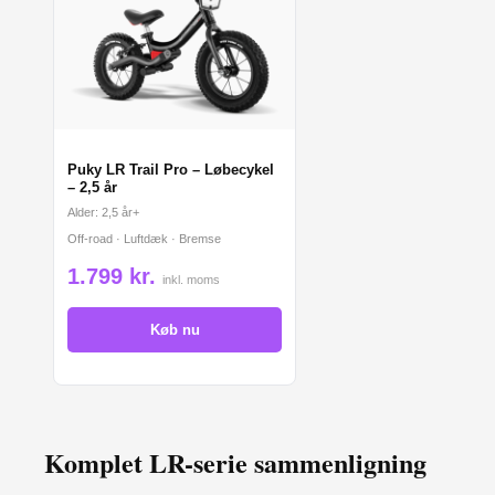
Puky LR Trail Pro – Løbecykel
– 2,5 år
Alder: 2,5 år+
Off-road · Luftdæk · Bremse
1.799 kr.
inkl. moms
Køb nu
Komplet LR-serie sammenligning