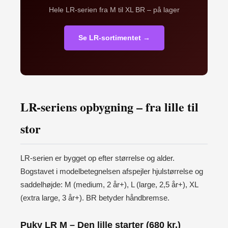
Hele LR-serien fra M til XL BR – på lager
Se LR-sortimentet →
LR-seriens opbygning – fra lille til
stor
LR-serien er bygget op efter størrelse og alder.
Bogstavet i modelbetegnelsen afspejler hjulstørrelse og
saddelhøjde: M (medium, 2 år+), L (large, 2,5 år+), XL
(extra large, 3 år+). BR betyder håndbremse.
Puky LR M – Den lille starter (680 kr.)