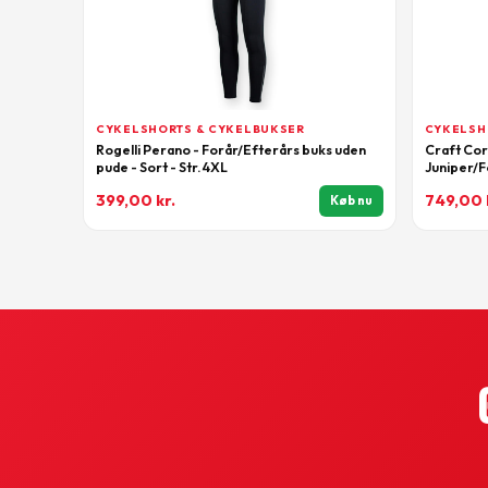
CYKELSHORTS & CYKELBUKSER
CYKELSH
Rogelli Perano - Forår/Efterårs buks uden
Craft Cor
pude - Sort - Str. 4XL
Juniper/F
399,00
kr.
749,00
Køb nu