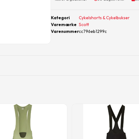
Kategori
Cykelshorts & Cykelbukser
Varemærke
Scott
Varenummer
cc796eb1299c