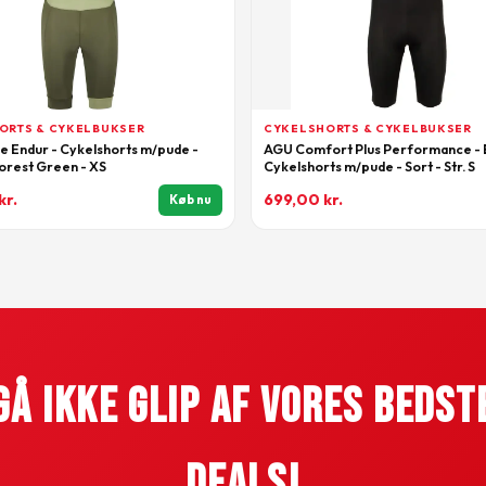
ORTS & CYKELBUKSER
CYKELSHORTS & CYKELBUKSER
e Endur - Cykelshorts m/pude -
AGU Comfort Plus Performance - 
orest Green - XS
Cykelshorts m/pude - Sort - Str. S
kr.
699,00
kr.
Køb nu
Gå Ikke Glip Af Vores Bedst
Deals!