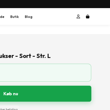
ide
Butik
Blog
ser - Sort - Str. L
Køb nu
kker betaling