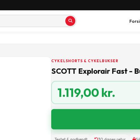
Fors
CYKELSHORTS & CYKELBUKSER
SCOTT Explorair Fast - Buk
1.119,00
kr.
Testet & godkendt
30 dages retur
Si