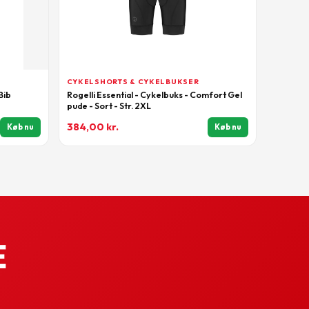
CYKELSHORTS & CYKELBUKSER
Bib
Rogelli Essential - Cykelbuks - Comfort Gel
pude - Sort - Str. 2XL
384,00
kr.
Køb nu
Køb nu
e