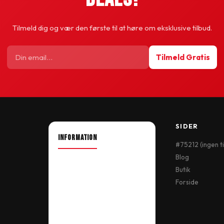
Tilmeld dig og vær den første til at høre om eksklusive tilbud.
Tilmeld Gratis
SIDER
INFORMATION
#75212 (ingen ti
Blog
About Shop
Butik
Our Location
Forside
Delivery Information
Terms & Conditions
My Account
Order History