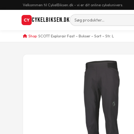
Velkommen til CykelBiksen.dk - vi er dit online cykelunivers.
CykelBiksen.dk
CY
Shop
SCOTT Explorair Fast – Bukser – Sort – Str. L