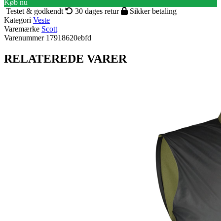
Køb nu
Testet & godkendt
30 dages retur
Sikker betaling
Kategori
Veste
Varemærke
Scott
Varenummer
17918620ebfd
RELATEREDE VARER