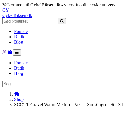
Velkommen til CykelBiksen.dk - vi er dit online cykelunivers.
CY
CykelBiksen.dk
Forside
Butik
Blog
Forside
Butik
Blog
Shop
SCOTT Gravel Warm Merino – Vest – Sort-Grøn – Str. XL