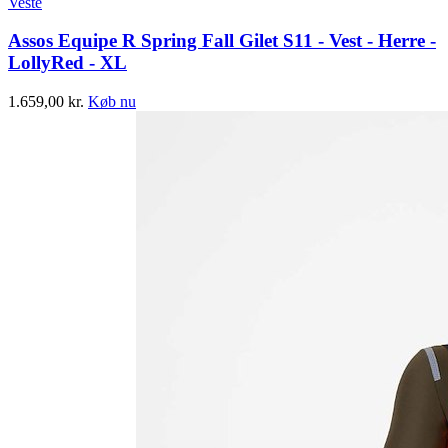
Veste
Assos Equipe R Spring Fall Gilet S11 - Vest - Herre -
LollyRed - XL
1.659,00
kr.
Køb nu