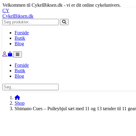
Velkommen til CykelBiksen.dk - vi er dit online cykelunivers.
CY
CykelBiksen.dk
Forside
Butik
Blog
Forside
Butik
Blog
Shop
Shimano Cues – Pulleyhjul sæt med 11 og 13 tænder til 11 gea