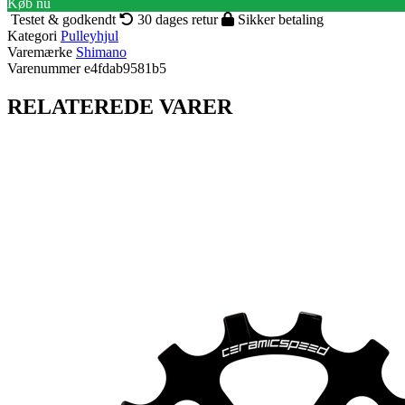
Køb nu
Testet & godkendt
30 dages retur
Sikker betaling
Kategori
Pulleyhjul
Varemærke
Shimano
Varenummer
e4fdab9581b5
RELATEREDE VARER