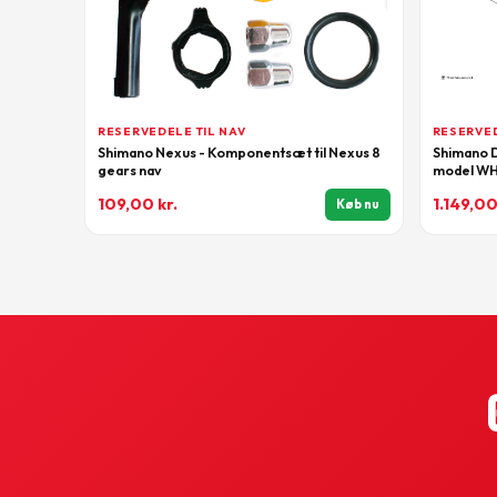
RESERVEDELE TIL NAV
RESERVED
Shimano Nexus - Komponentsæt til Nexus 8
Shimano D
gears nav
model W
109,00
kr.
1.149,0
Køb nu