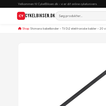
Velkommen til CykelBiksen.dk - vi er dit online cykelunivers.
CykelBiksen.dk
CY
Shop
Shimano kabelbinder – Til Di2 elektroniske kabler – 20 s