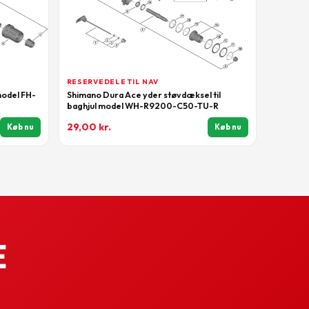
RESERVEDELE TIL NAV
model FH-
Shimano Dura Ace yder støvdæksel til
baghjul model WH-R9200-C50-TU-R
29,00
kr.
Køb nu
Køb nu
e