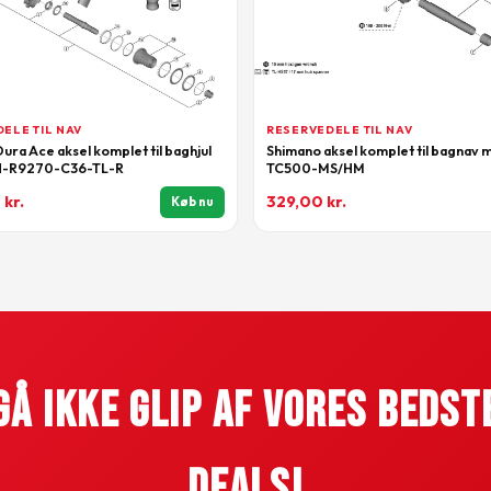
ELE TIL NAV
RESERVEDELE TIL NAV
ura Ace aksel komplet til baghjul
Shimano aksel komplet til bagnav 
H-R9270-C36-TL-R
TC500-MS/HM
0
kr.
329,00
kr.
Køb nu
Gå Ikke Glip Af Vores Bedst
Deals!