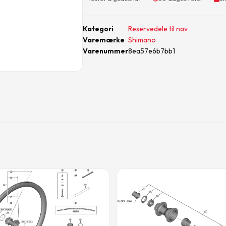
Kategori
Reservedele til nav
Varemærke
Shimano
Varenummer
8ea57e6b7bb1