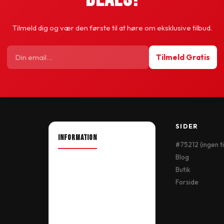
Tilmeld dig og vær den første til at høre om eksklusive tilbud.
Tilmeld Gratis
SIDER
INFORMATION
#75212 (ingen ti
Blog
About Shop
Butik
Our Location
Forside
Delivery Information
Terms & Conditions
My Account
Order History