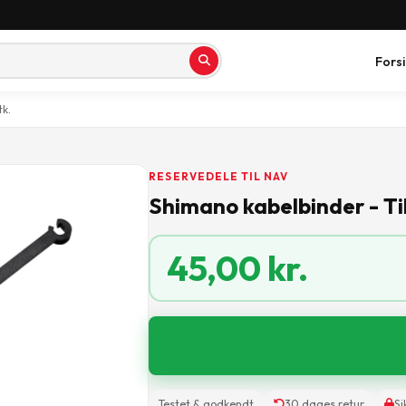
Fors
tk.
RESERVEDELE TIL NAV
Shimano kabelbinder - Til
45,00
kr.
Testet & godkendt
30 dages retur
Si