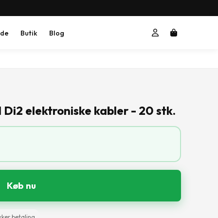
ide
Butik
Blog
 Di2 elektroniske kabler - 20 stk.
Køb nu
kker betaling