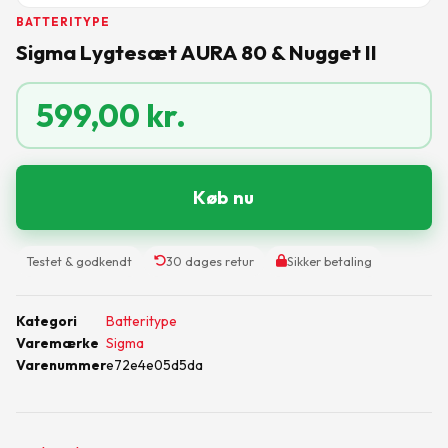
BATTERITYPE
Sigma Lygtesæt AURA 80 & Nugget II
599,00
kr.
Køb nu
Testet & godkendt
30 dages retur
Sikker betaling
Kategori
Batteritype
Varemærke
Sigma
Varenummer
e72e4e05d5da