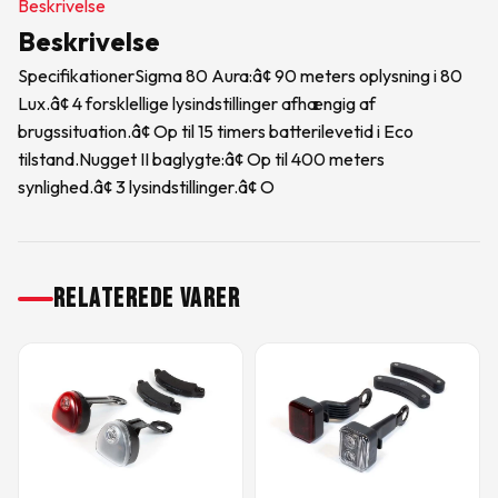
Beskrivelse
Beskrivelse
SpecifikationerSigma 80 Aura:â¢ 90 meters oplysning i 80
Lux.â¢ 4 forsklellige lysindstillinger afhængig af
brugssituation.â¢ Op til 15 timers batterilevetid i Eco
tilstand.Nugget II baglygte:â¢ Op til 400 meters
synlighed.â¢ 3 lysindstillinger.â¢ O
RELATEREDE VARER