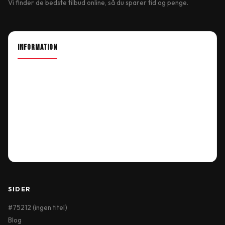
Vi finder de bedste tilbud online, så du sparer tid og penge.
INFORMATION
About Shop
Our Location
Delivery Information
Terms & Conditions
My Account
Order History
Wish List
SIDER
#75212 (ingen titel)
Blog