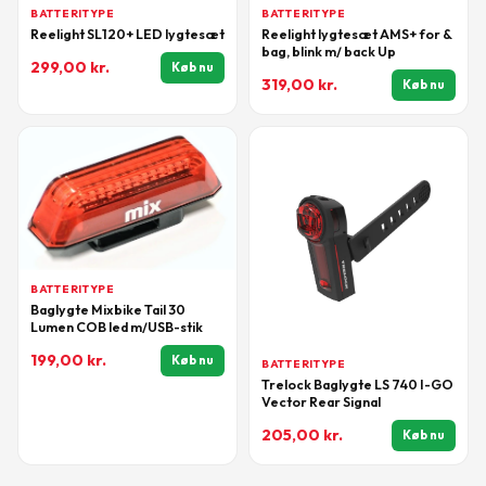
BATTERITYPE
BATTERITYPE
Reelight SL120+ LED lygtesæt
Reelight lygtesæt AMS+ for &
bag, blink m/ back Up
299,00
kr.
Køb nu
319,00
kr.
Køb nu
BATTERITYPE
Baglygte Mixbike Tail 30
Lumen COB led m/USB-stik
199,00
kr.
Køb nu
BATTERITYPE
Trelock Baglygte LS 740 I-GO
Vector Rear Signal
205,00
kr.
Køb nu