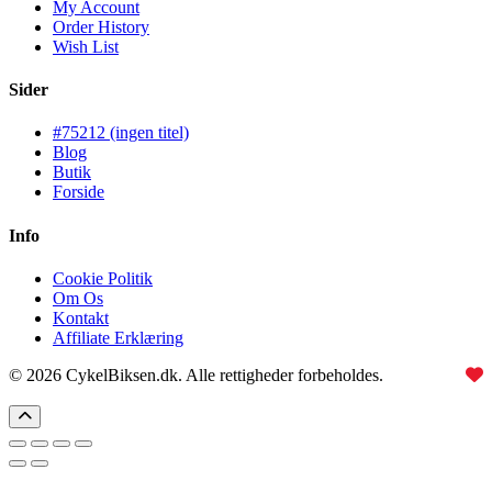
My Account
Order History
Wish List
Sider
#75212 (ingen titel)
Blog
Butik
Forside
Info
Cookie Politik
Om Os
Kontakt
Affiliate Erklæring
© 2026 CykelBiksen.dk. Alle rettigheder forbeholdes.
Lavet med
til Danmarks bedste affiliate site