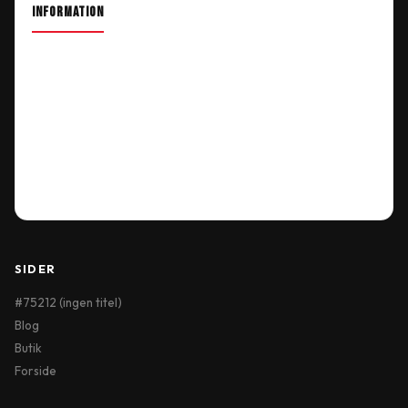
INFORMATION
About Shop
Our Location
Delivery Information
Terms & Conditions
My Account
Order History
Wish List
SIDER
#75212 (ingen titel)
Blog
Butik
Forside