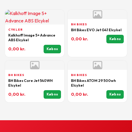
BH BIKES
CYKLER
BH Bikes EVO Jet G41 Elcykel
Kalkhoff Image 5+ Advance
0,00
kr.
Køb nu
ABS Elcykel
0,00
kr.
Køb nu
BH BIKES
BH BIKES
BH Bikes Core Jet 540WH
BH Bikes ATOM 29 500wh
Elcykel
Elcykel
0,00
kr.
0,00
kr.
Køb nu
Køb nu