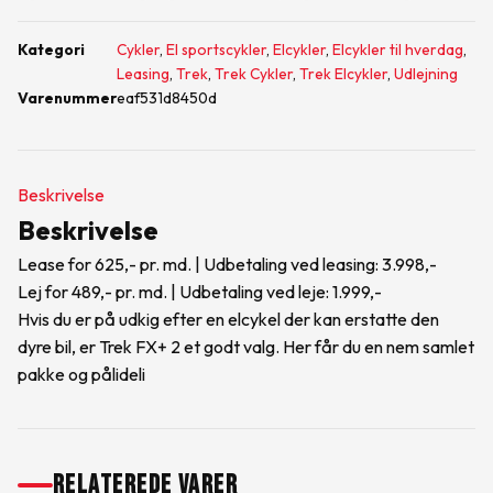
Kategori
Cykler
,
El sportscykler
,
Elcykler
,
Elcykler til hverdag
,
Leasing
,
Trek
,
Trek Cykler
,
Trek Elcykler
,
Udlejning
Varenummer
eaf531d8450d
Beskrivelse
Beskrivelse
Lease for 625,- pr. md. | Udbetaling ved leasing: 3.998,-
Lej for 489,- pr. md. | Udbetaling ved leje: 1.999,-
Hvis du er på udkig efter en elcykel der kan erstatte den
dyre bil, er Trek FX+ 2 et godt valg. Her får du en nem samlet
pakke og pålideli
RELATEREDE VARER