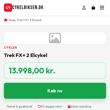
CykelBiksen.dk
CY
Shop
Trek FX+ 2 Elcykel
CYKLER
Trek FX+ 2 Elcykel
13.998,00
kr.
Køb nu
Testet & godkendt
30 dages retur
Sikker betaling