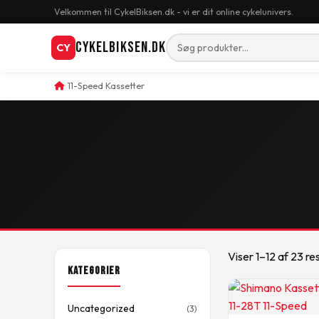
Velkommen til CykelBiksen.dk - vi er dit online cykelunivers.
CykelBiksen.dk
CY
11-Speed Kassetter
Viser 1–12 af 23 re
Kategorier
Uncategorized
(3)