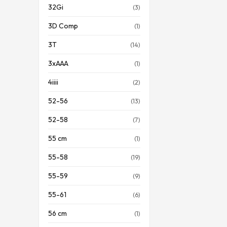
32Gi
(3)
3D Comp
(1)
3T
(14)
3xAAA
(1)
4iiii
(2)
52-56
(13)
52-58
(7)
55 cm
(1)
55-58
(19)
55-59
(9)
55-61
(6)
56 cm
(1)