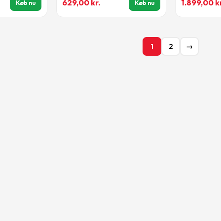
629,00
kr.
1.899,00
k
Køb nu
Køb nu
1
2
→