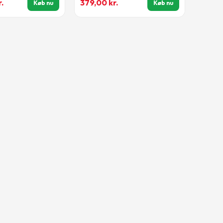
r.
379,00
kr.
Køb nu
Køb nu