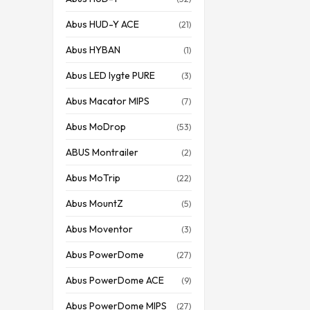
Abus HUD-Y ACE
(21)
Abus HYBAN
(1)
Abus LED lygte PURE
(3)
Abus Macator MIPS
(7)
Abus MoDrop
(53)
ABUS Montrailer
(2)
Abus MoTrip
(22)
Abus MountZ
(5)
Abus Moventor
(3)
Abus PowerDome
(27)
Abus PowerDome ACE
(9)
Abus PowerDome MIPS
(27)