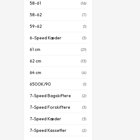
58-61
(16)
58-62
(7)
59-62
(1)
6-Speed Kæder
(3)
61 cm
(21)
62 cm
(13)
64 cm
(4)
6500K/90
(1)
7-Speed Bagskiftere
(2)
7-Speed Forskiftere
(3)
7-Speed Kæder
(3)
7-Speed Kassetter
(2)