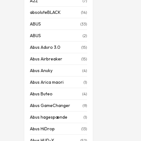
A2Z
(7)
absoluteBLACK
(14)
ABUS
(33)
ABUS
(2)
Abus Aduro 3.0
(15)
Abus Airbreaker
(15)
Abus Anuky
(4)
Abus Arica maori
(1)
Abus Buteo
(4)
Abus GameChanger
(9)
Abus hagespænde
(1)
Abus HiDrop
(13)
Abus HUD-Y
(52)