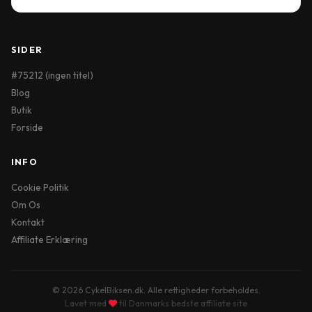
SIDER
#75212 (ingen titel)
Blog
Butik
Forside
INFO
Cookie Politik
Om Os
Kontakt
Affiliate Erklæring
© 2026 CykelBiksen.dk. Alle rettigheder forbeholdes.
Lavet med
til Danmarks bedste affiliate site