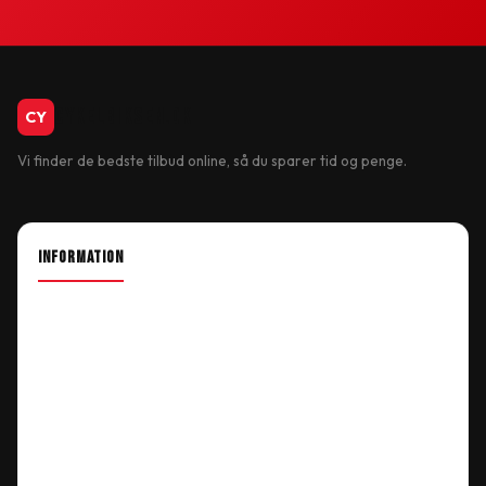
CykelBiksen.dk
CY
Vi finder de bedste tilbud online, så du sparer tid og penge.
INFORMATION
About Shop
Our Location
Delivery Information
Terms & Conditions
My Account
Order History
Wish List