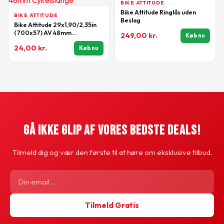
BIKE ATTITUDE
Bike Attitude Ringlås uden
BIKE ATTITUDE
Beslag
Bike Attitude 29x1,90/2,35in
(700x57) AV 48mm
249,00
kr.
Køb nu
Cykelslange
24,00
kr.
Køb nu
Gå Ikke Glip Af Vores Bedste Deals!
Tilmeld dig og vær den første til at høre om eksklusive tilbud.
Tilmeld Gratis