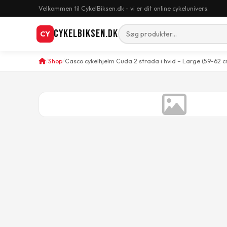
Velkommen til CykelBiksen.dk - vi er dit online cykelunivers.
CykelBiksen.dk
CY
Shop
Casco cykelhjelm Cuda 2 strada i hvid – Large (59-62 c