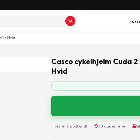
Fors
m) / Hvid
Casco cykelhjelm Cuda 2 s
Hvid
Testet & godkendt
30 dages retur
Si