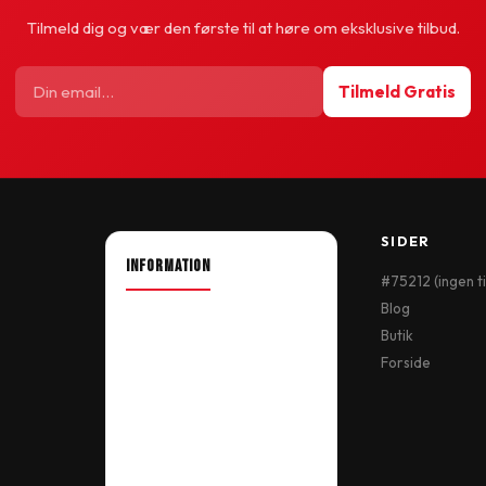
Tilmeld dig og vær den første til at høre om eksklusive tilbud.
Tilmeld Gratis
SIDER
INFORMATION
#75212 (ingen ti
Blog
About Shop
Butik
Our Location
Forside
Delivery Information
Terms & Conditions
My Account
Order History
Wish List