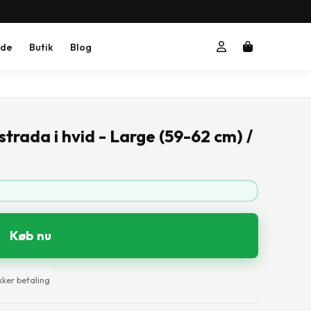
ide
Butik
Blog
trada i hvid - Large (59-62 cm) /
Køb nu
kker betaling