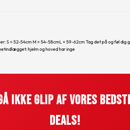
er: S = 52-54cm M = 54-58cmL = 59-62cm Tag det på og føl dig godt
indlægget: hjelm og hoved har inge
Gå Ikke Glip Af Vores Bedst
Deals!