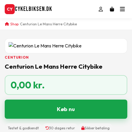
CykelBiksen.dk
CY
Shop
Centurion Le Mans Herre Citybike
CENTURION
Centurion Le Mans Herre Citybike
0,00
kr.
Køb nu
Testet & godkendt
30 dages retur
Sikker betaling