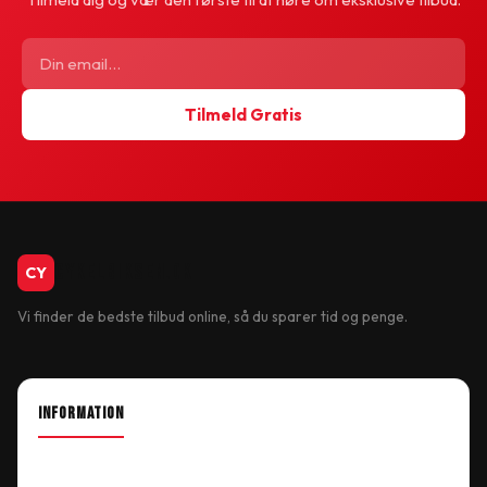
Tilmeld Gratis
CykelBiksen.dk
CY
Vi finder de bedste tilbud online, så du sparer tid og penge.
INFORMATION
About Shop