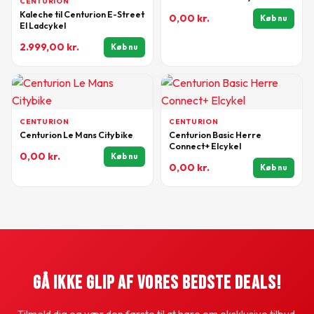
CENTURION
Kaleche til Centurion E-Street
0,00
kr.
Køb nu
El Ladcykel
2.999,00
kr.
Køb nu
CENTURION
CENTURION
Centurion Le Mans Citybike
Centurion Basic Herre
Connect+ Elcykel
0,00
kr.
Køb nu
0,00
kr.
Køb nu
Gå Ikke Glip Af Vores Bedste Deals!
Tilmeld dig og vær den første til at høre om eksklusive tilbud.