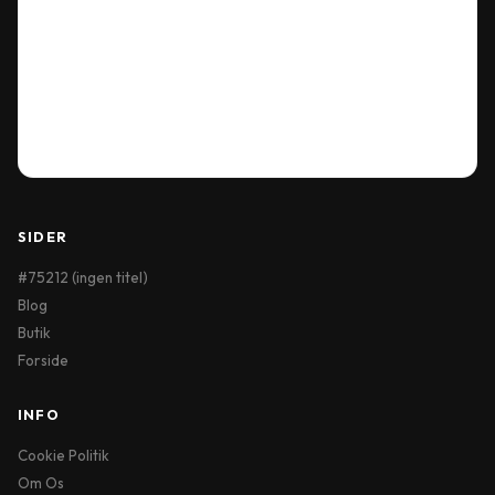
Our Location
Delivery Information
Terms & Conditions
My Account
Order History
Wish List
SIDER
#75212 (ingen titel)
Blog
Butik
Forside
INFO
Cookie Politik
Om Os