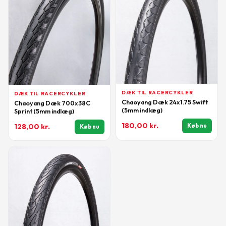
DÆK TIL RACERCYKLER
DÆK TIL RACERCYKLER
Chaoyang Dæk 24x1.75 Swift
Chaoyang Dæk 700x38C
(5mm indlæg)
Sprint (5mm indlæg)
180,00
kr.
Køb nu
128,00
kr.
Køb nu