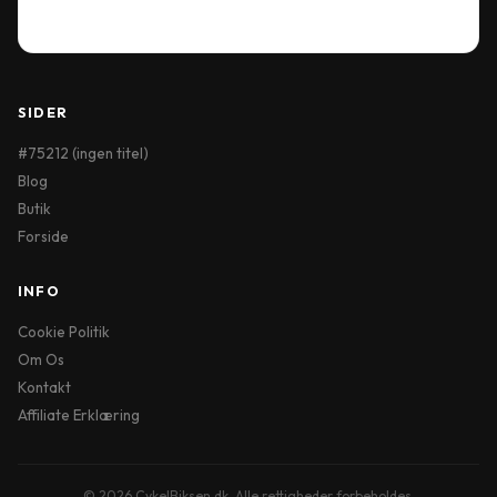
Wish List
SIDER
#75212 (ingen titel)
Blog
Butik
Forside
INFO
Cookie Politik
Om Os
Kontakt
Affiliate Erklæring
© 2026 CykelBiksen.dk. Alle rettigheder forbeholdes.