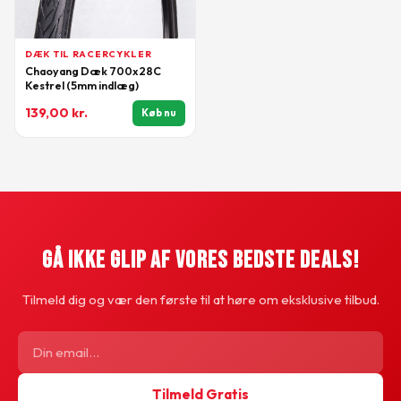
DÆK TIL RACERCYKLER
Chaoyang Dæk 700x28C
Kestrel (5mm indlæg)
139,00
kr.
Køb nu
Gå Ikke Glip Af Vores Bedste Deals!
Tilmeld dig og vær den første til at høre om eksklusive tilbud.
Tilmeld Gratis