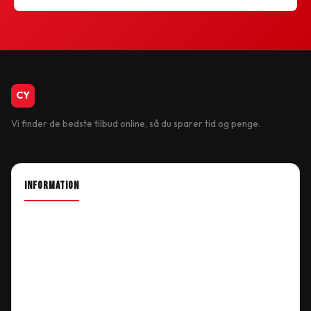
CykelBiksen.dk
CY
Vi finder de bedste tilbud online, så du sparer tid og penge.
INFORMATION
About Shop
Our Location
Delivery Information
Terms & Conditions
My Account
Order History