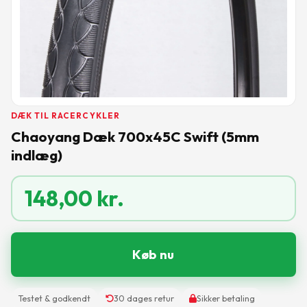
DÆK TIL RACERCYKLER
Chaoyang Dæk 700x45C Swift (5mm
indlæg)
148,00
kr.
Køb nu
Testet & godkendt
30 dages retur
Sikker betaling