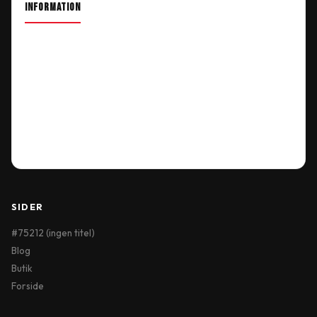
INFORMATION
About Shop
Our Location
Delivery Information
Terms & Conditions
My Account
Order History
Wish List
SIDER
#75212 (ingen titel)
Blog
Butik
Forside