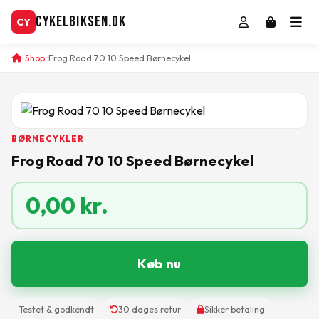
CykelBiksen.dk
CY
Shop
Frog Road 70 10 Speed Børnecykel
BØRNECYKLER
Frog Road 70 10 Speed Børnecykel
0,00
kr.
Køb nu
Testet & godkendt
30 dages retur
Sikker betaling