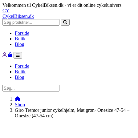
Velkommen til CykelBiksen.dk - vi er dit online cykelunivers.
CY
CykelBiksen.dk
Forside
Butik
Blog
Forside
Butik
Blog
Shop
Giro Tremor junior cykelhjelm, Mat grøn- Onesize 47-54 –
Onesize (47-54 cm)