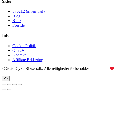
Sider
#75212 (ingen titel)
Blog
Butik
Forside
Info
Cookie Politik
Om Os
Kontakt
Affiliate Erklæring
© 2026 CykelBiksen.dk. Alle rettigheder forbeholdes.
Lavet med
til Danmarks bedste affiliate site