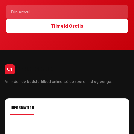
Tilmeld Gratis
CykelBiksen.dk
CY
Vi finder de bedste tilbud online, så du sparer tid og penge.
INFORMATION
About Shop
Our Location