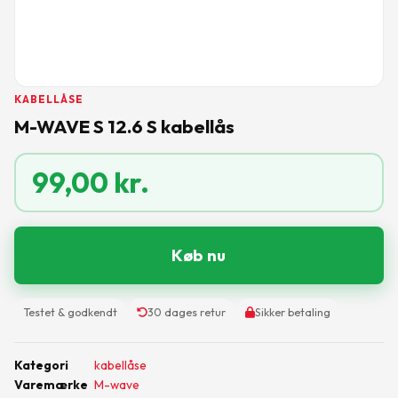
KABELLÅSE
M-WAVE S 12.6 S kabellås
99,00
kr.
Køb nu
Testet & godkendt
30 dages retur
Sikker betaling
Kategori
kabellåse
Varemærke
M-wave