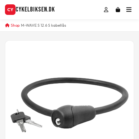
CykelBiksen.dk
CY
Shop
M-WAVE S 12.6 S kabellås