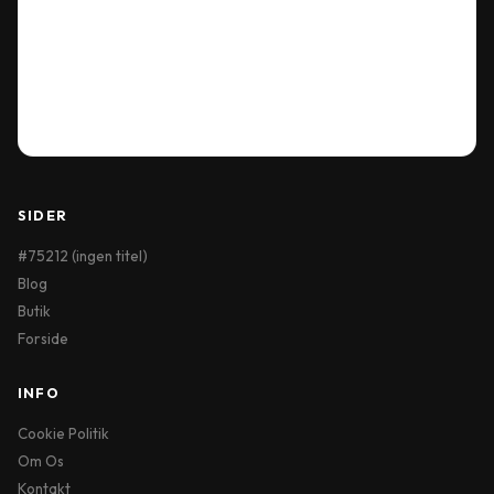
Delivery Information
Terms & Conditions
My Account
Order History
Wish List
SIDER
#75212 (ingen titel)
Blog
Butik
Forside
INFO
Cookie Politik
Om Os
Kontakt