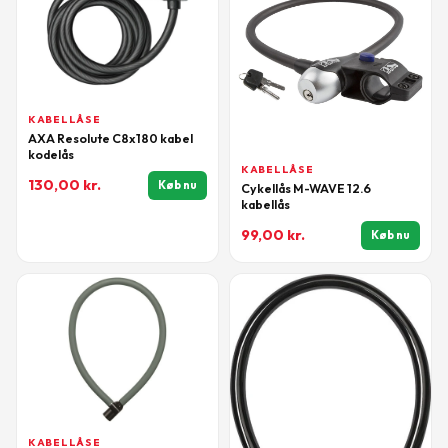
KABELLÅSE
AXA Resolute C8x180 kabel
kodelås
KABELLÅSE
130,00
kr.
Køb nu
Cykellås M-WAVE 12.6
kabellås
99,00
kr.
Køb nu
KABELLÅSE