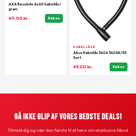
AXA Resolute 6x60 kabellås i
grøn
60,00
kr.
Køb nu
KABELLÅSE
Abus Kabellås 3406 3406K/55
Sort
69,00
kr.
Køb nu
Gå Ikke Glip Af Vores Bedste Deals!
Tilmeld dig og vær den første til at høre om eksklusive tilbud.