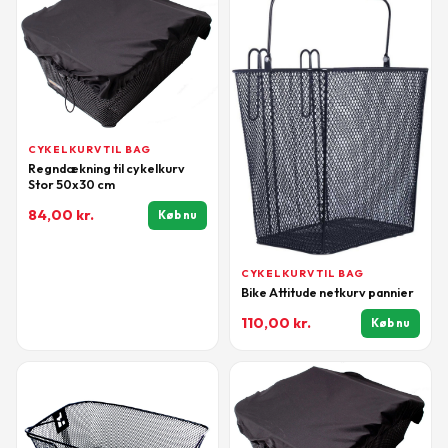
CYKELKURV TIL BAG
Regndækning til cykelkurv
Stor 50x30 cm
84,00
kr.
Køb nu
CYKELKURV TIL BAG
Bike Attitude netkurv pannier
110,00
kr.
Køb nu