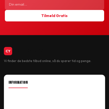
Tilmeld Gratis
CykelBiksen.dk
CY
Vi finder de bedste tilbud online, så du sparer tid og penge.
INFORMATION
About Shop
Our Location
Delivery Information