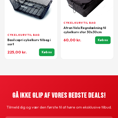
CYKELKURV TIL BAG
Atran Velo Regndækning til
cykelkurv stor 30x30cm
CYKELKURV TIL BAG
60,00
kr.
Basil capri cykelkurv til bag i
Køb nu
sort
225,00
kr.
Køb nu
Gå Ikke Glip Af Vores Bedste Deals!
Tilmeld dig og vær den første til at høre om eksklusive tilbud.