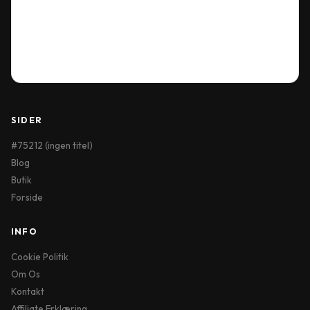
Terms & Conditions
My Account
Order History
Wish List
SIDER
#75212 (ingen titel)
Blog
Butik
Forside
INFO
Cookie Politik
Om Os
Kontakt
Affiliate Erklæring