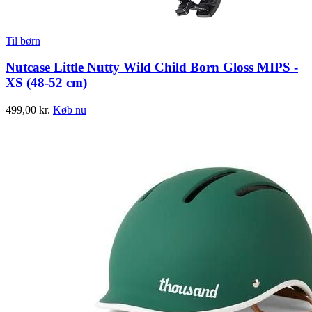
Til børn
Nutcase Little Nutty Wild Child Born Gloss MIPS -
XS (48-52 cm)
499,00
kr.
Køb nu