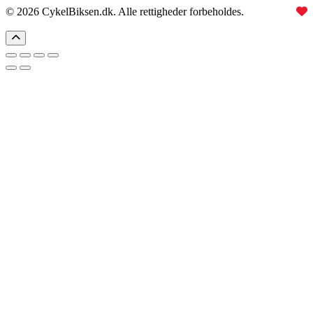
© 2026 CykelBiksen.dk. Alle rettigheder forbeholdes.
Lavet med
til Danmarks bedste affiliate site