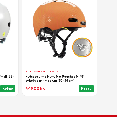
NUTCASE LITTLE NUTTY
Small (52-
Nutcase Little Nutty Mo' Peaches MIPS
cykelhjelm - Medium (52-56 cm)
449,00
kr.
Køb nu
Køb nu