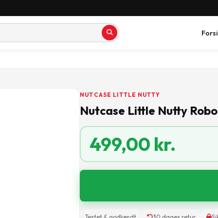
Fors
)
NUTCASE LITTLE NUTTY
Nutcase Little Nutty Robo
499,00
kr.
Testet & godkendt
30 dages retur
Si