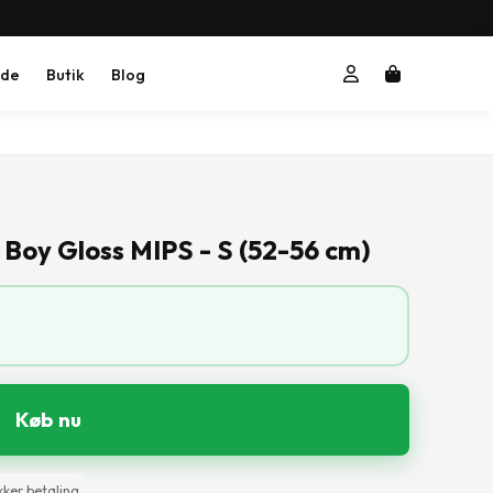
ide
Butik
Blog
 Boy Gloss MIPS - S (52-56 cm)
Køb nu
kker betaling