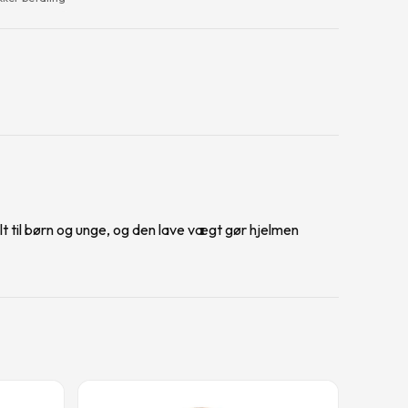
t til børn og unge, og den lave vægt gør hjelmen