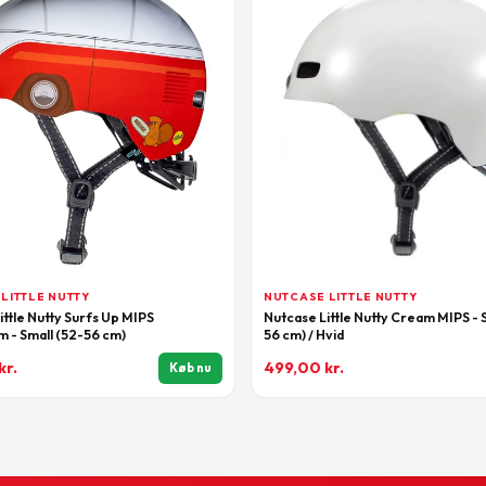
LITTLE NUTTY
NUTCASE LITTLE NUTTY
ittle Nutty Surfs Up MIPS
Nutcase Little Nutty Cream MIPS - 
m - Small (52-56 cm)
56 cm) / Hvid
kr.
499,00
kr.
Køb nu