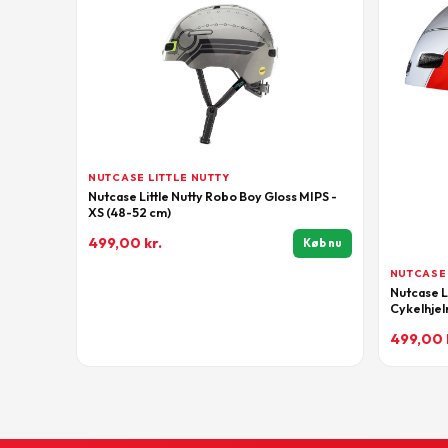
NUTCASE LITTLE NUTTY
Nutcase Little Nutty Robo Boy Gloss MIPS -
XS (48-52 cm)
499,00
kr.
Køb nu
NUTCASE 
Nutcase L
Cykelhjel
499,00