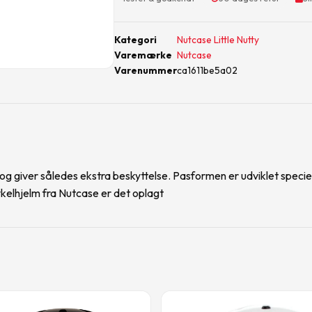
Kategori
Nutcase Little Nutty
Varemærke
Nutcase
Varenummer
ca1611be5a02
g giver således ekstra beskyttelse. Pasformen er udviklet speciel
kelhjelm fra Nutcase er det oplagt