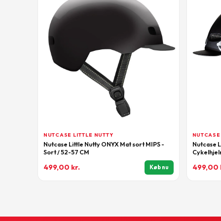
NUTCASE LITTLE NUTTY
NUTCASE 
Nutcase Little Nutty ONYX Mat sort MIPS -
Nutcase Li
Sort / 52-57 CM
Cykelhjel
499,00
kr.
499,00
Køb nu