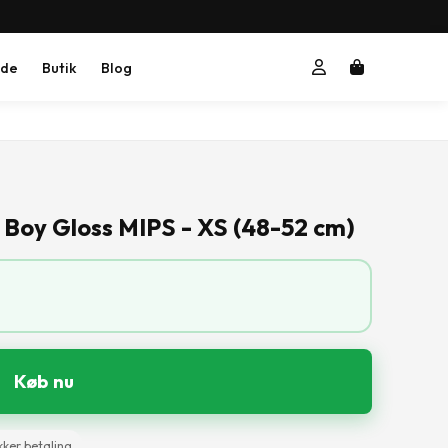
ide
Butik
Blog
o Boy Gloss MIPS - XS (48-52 cm)
Køb nu
kker betaling