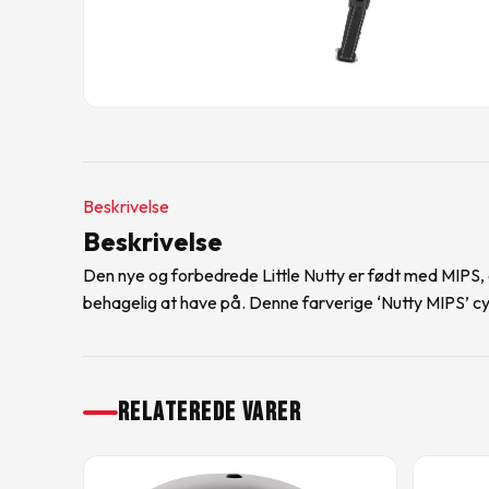
Beskrivelse
Beskrivelse
Den nye og forbedrede Little Nutty er født med MIPS, o
behagelig at have på. Denne farverige ‘Nutty MIPS’ cy
RELATEREDE VARER