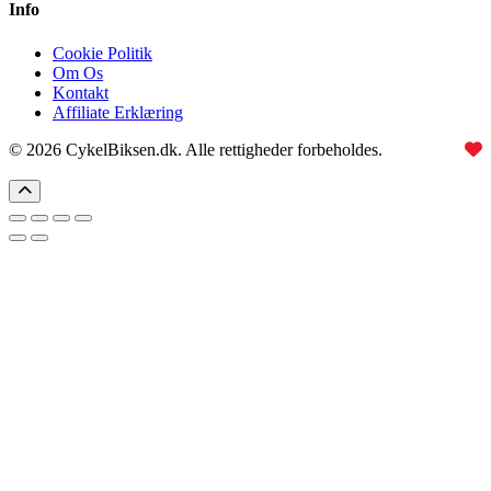
Info
Cookie Politik
Om Os
Kontakt
Affiliate Erklæring
© 2026 CykelBiksen.dk. Alle rettigheder forbeholdes.
Lavet med
til Danmarks bedste affiliate site