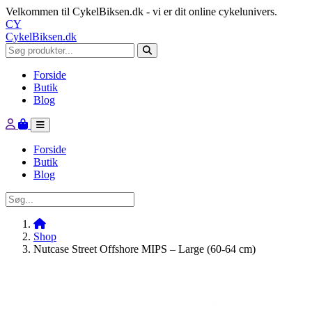
Velkommen til CykelBiksen.dk - vi er dit online cykelunivers.
CY
CykelBiksen.dk
Forside
Butik
Blog
Forside
Butik
Blog
Shop
Nutcase Street Offshore MIPS – Large (60-64 cm)