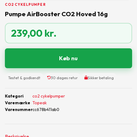
CO2 CYKELPUMPER
Pumpe AirBooster CO2 Hoved 16g
239,00
kr.
Køb nu
Testet & godkendt
30 dages retur
Sikker betaling
Kategori
co2 cykelpumper
Varemærke
Topeak
Varenummer
cc678b411ab0
Beskrivelse