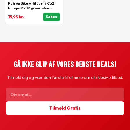
Patron Bike Attitude til Co2
Pumpe 2 x 12 gram uden
gevind 2 stk
15,95
kr.
Køb nu
Gå Ikke Glip Af Vores Bedste Deals!
Tilmeld dig og vær den første til at høre om eksklusive tilbud.
Tilmeld Gratis