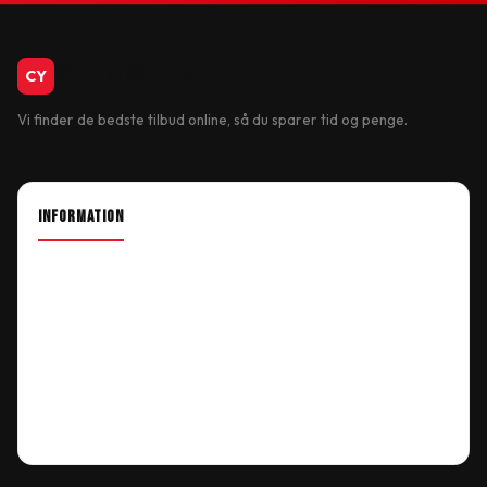
CykelBiksen.dk
CY
Vi finder de bedste tilbud online, så du sparer tid og penge.
INFORMATION
About Shop
Our Location
Delivery Information
Terms & Conditions
My Account
Order History
Wish List