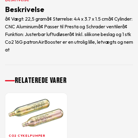
Beskrivelse
â¢ Vægt: 22,5 gramâ¢ Størrelse: 4.4 x 3.7 x 1.5 cmâ¢ Cylinder:
CNC Aluminiumâ¢ Passer til Presta og Schrader ventilerâ¢
Funktion: Justerbar luftudløserâ¢ Inkl. silikone beslag og 1 stk
Co2 16G patronAirBooster er en utrolig lille, letvægts og nem
at
RELATEREDE VARER
CO2 CYKELPUMPER