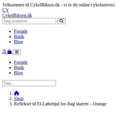
Velkommen til CykelBiksen.dk - vi er dit online cykelunivers.
CY
CykelBiksen.dk
Forside
Butik
Blog
Forside
Butik
Blog
Shop
Reflekser til El-Løbehjul for-/bag skærm – Orange