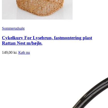
Sommerudsalg
Cykelkurv For Lysebrun, fastmontering plast
Rattan Nest m/bøjle.
149,00
kr.
Køb nu