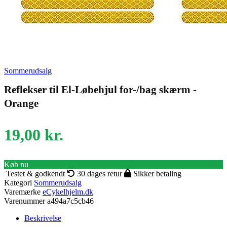
Sommerudsalg
Reflekser til El-Løbehjul for-/bag skærm -
Orange
19,00
kr.
Køb nu
Testet & godkendt
30 dages retur
Sikker betaling
Kategori
Sommerudsalg
Varemærke
eCykelhjelm.dk
Varenummer
a494a7c5cb46
Beskrivelse