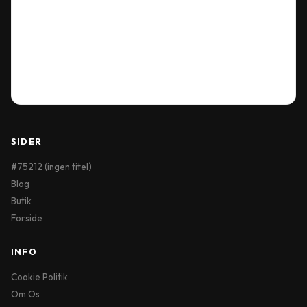
Delivery Information
Terms & Conditions
My Account
Order History
Wish List
SIDER
#75212 (ingen titel)
Blog
Butik
Forside
INFO
Cookie Politik
Om Os