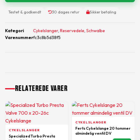
Testet & godkendt
30 dages retur
Sikker betaling
Kategori
Cykelslanger
,
Reservedele
,
Schwalbe
Varenummer
fc3c8b5d38f5
RELATEREDE VARER
CYKELSLANGER
Ferts Cykelslange 20 tommer
CYKELSLANGER
almindelig ventil DV
Specialized Turbo Presta