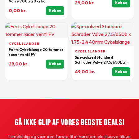
Valve 700 x 20-26c
29,00
kr.
Køb nu
Cykelslange
0,00
kr.
Køb nu
CYKELSLANGER
Ferts Cykelslange 20 tommer
CYKELSLANGER
racer ventil FV
Specialized Standard
Schrader Valve 27.5/650b x
29,00
kr.
Køb nu
1.75-2.4 40mm Cykelslange
49,00
kr.
Køb nu
Gå Ikke Glip Af Vores Bedste Deals!
Tilmeld dig og vær den første til at høre om eksklusive tilbud.