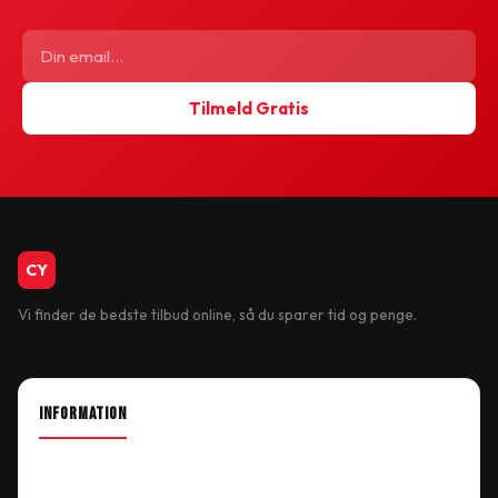
Tilmeld Gratis
CykelBiksen.dk
CY
Vi finder de bedste tilbud online, så du sparer tid og penge.
INFORMATION
About Shop
Our Location