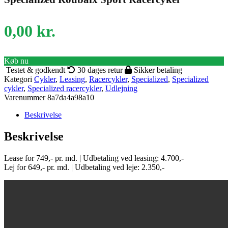
0,00
kr.
Køb nu
Testet & godkendt
30 dages retur
Sikker betaling
Kategori
Cykler
,
Leasing
,
Racercykler
,
Specialized
,
Specialized
cykler
,
Specialized racercykler
,
Udlejning
Varenummer
8a7da4a98a10
Beskrivelse
Beskrivelse
Lease for 749,- pr. md. | Udbetaling ved leasing: 4.700,-
Lej for 649,- pr. md. | Udbetaling ved leje: 2.350,-