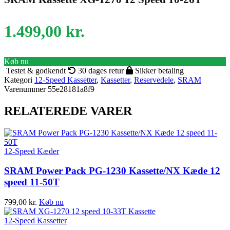
1.499,00
kr.
Køb nu
Testet & godkendt
30 dages retur
Sikker betaling
Kategori
12-Speed Kassetter
,
Kassetter
,
Reservedele
,
SRAM
Varenummer
55e28181a8f9
RELATEREDE VARER
12-Speed Kæder
SRAM Power Pack PG-1230 Kassette/NX Kæde 12
speed 11-50T
799,00
kr.
Køb nu
12-Speed Kassetter