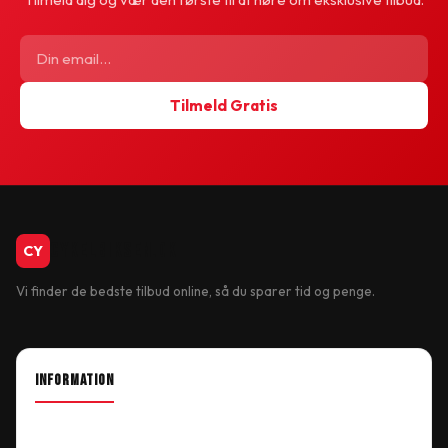
Tilmeld Gratis
CykelBiksen.dk
CY
Vi finder de bedste tilbud online, så du sparer tid og penge.
INFORMATION
About Shop