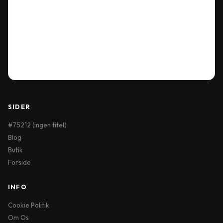
Our Location
Delivery Information
Terms & Conditions
My Account
Order History
Wish List
SIDER
#75212 (ingen titel)
Blog
Butik
Forside
INFO
Cookie Politik
Om Os