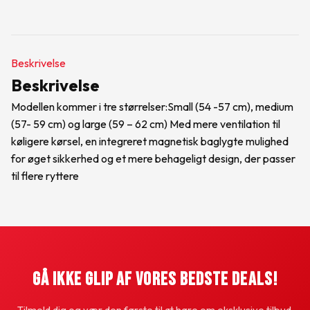
Beskrivelse
Beskrivelse
Modellen kommer i tre størrelser:Small (54 -57 cm), medium
(57- 59 cm) og large (59 – 62 cm) Med mere ventilation til
køligere kørsel, en integreret magnetisk baglygte mulighed
for øget sikkerhed og et mere behageligt design, der passer
til flere ryttere
Gå Ikke Glip Af Vores Bedste Deals!
Tilmeld dig og vær den første til at høre om eksklusive tilbud.