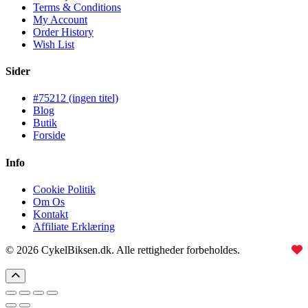
Terms & Conditions
My Account
Order History
Wish List
Sider
#75212 (ingen titel)
Blog
Butik
Forside
Info
Cookie Politik
Om Os
Kontakt
Affiliate Erklæring
© 2026 CykelBiksen.dk. Alle rettigheder forbeholdes.
Lavet med
til Danmarks bedste affiliate site