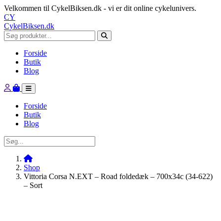
Velkommen til CykelBiksen.dk - vi er dit online cykelunivers.
CY
CykelBiksen.dk
Forside
Butik
Blog
Forside
Butik
Blog
Shop
Vittoria Corsa N.EXT – Road foldedæk – 700x34c (34-622)
– Sort