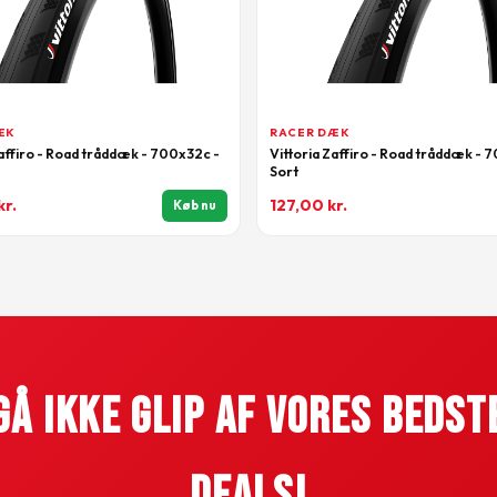
ÆK
RACER DÆK
Zaffiro - Road tråddæk - 700x32c -
Vittoria Zaffiro - Road tråddæk - 
Sort
kr.
127,00
kr.
Køb nu
Gå Ikke Glip Af Vores Bedst
Deals!