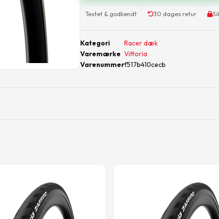
Testet & godkendt
30 dages retur
Si
Kategori
Racer dæk
Varemærke
Vittoria
Varenummer
f517b410cecb