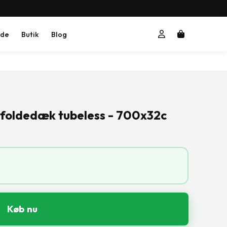
ide
Butik
Blog
d foldedæk tubeless - 700x32c
Køb nu