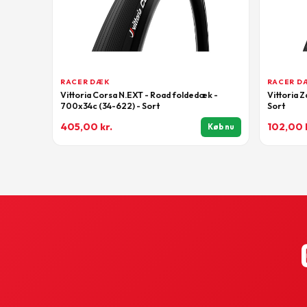
RACER DÆK
RACER D
Vittoria Corsa N.EXT - Road foldedæk -
Vittoria 
700x34c (34-622) - Sort
Sort
405,00
kr.
102,00
Køb nu