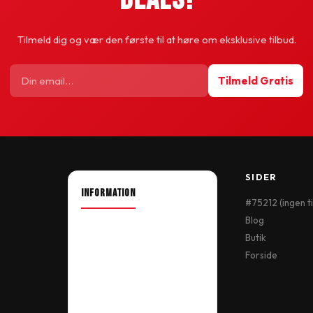
Tilmeld dig og vær den første til at høre om eksklusive tilbud.
Tilmeld Gratis
SIDER
INFORMATION
#75212 (ingen ti
Blog
About Shop
Butik
Our Location
Forside
Delivery Information
Terms & Conditions
My Account