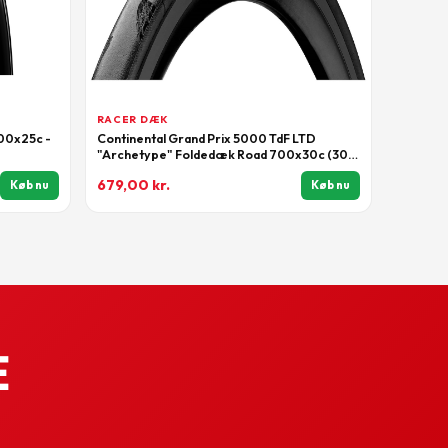
RACER DÆK
700x25c -
Continental Grand Prix 5000 TdF LTD
"Archetype" Foldedæk Road 700x30c (30-
622) Sort
679,00
kr.
Køb nu
Køb nu
e