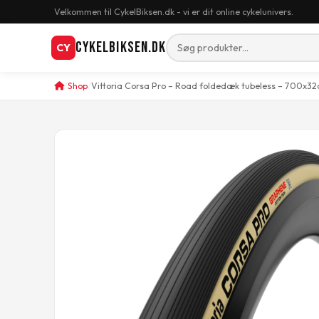
Velkommen til CykelBiksen.dk - vi er dit online cykelunivers.
CykelBiksen.dk
CY
Shop
Vittoria Corsa Pro – Road foldedæk tubeless – 700x32c