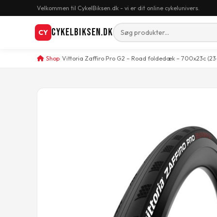
Velkommen til CykelBiksen.dk - vi er dit online cykelunivers.
CykelBiksen.dk
CY
Shop
Vittoria Zaffiro Pro G2 – Road foldedæk – 700x23c (23