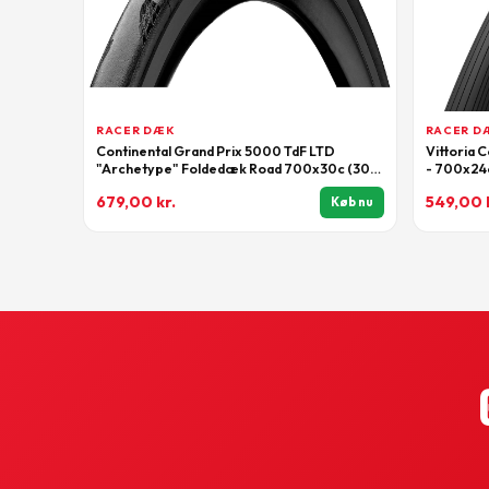
RACER DÆK
RACER D
Continental Grand Prix 5000 TdF LTD
Vittoria 
"Archetype" Foldedæk Road 700x30c (30-
- 700x24c
622) Sort
679,00
kr.
549,00
Køb nu