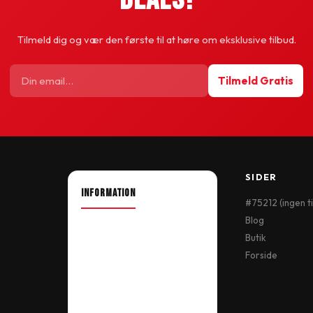
Tilmeld dig og vær den første til at høre om eksklusive tilbud.
Tilmeld Gratis
SIDER
INFORMATION
#75212 (ingen ti
Blog
About Shop
Butik
Our Location
Forside
Delivery Information
Terms & Conditions
My Account