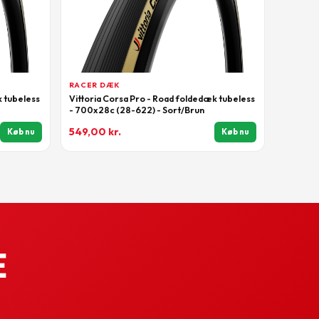
RACER DÆK
k tubeless
Vittoria Corsa Pro - Road foldedæk tubeless
- 700x28c (28-622) - Sort/Brun
549,00
kr.
Køb nu
Køb nu
e