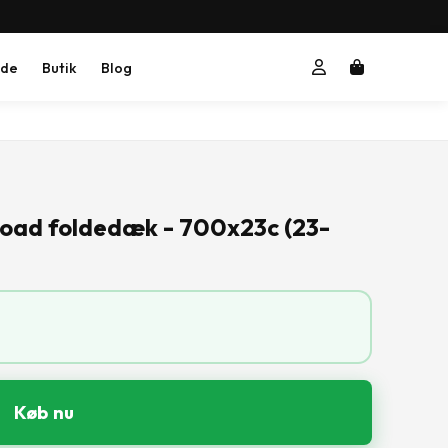
ide
Butik
Blog
- Road foldedæk - 700x23c (23-
Køb nu