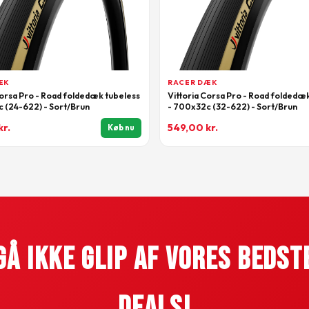
ÆK
RACER DÆK
Corsa Pro - Road foldedæk tubeless
Vittoria Corsa Pro - Road foldedæ
 (24-622) - Sort/Brun
- 700x32c (32-622) - Sort/Brun
kr.
549,00
kr.
Køb nu
Gå Ikke Glip Af Vores Bedst
Deals!