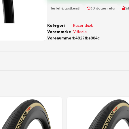
Testet & godkendt
30 dages retur
Si
Kategori
Racer dæk
Varemærke
Vittoria
Varenummer
b4827fbe884c