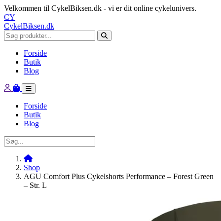
Velkommen til CykelBiksen.dk - vi er dit online cykelunivers.
CY
CykelBiksen.dk
Forside
Butik
Blog
Forside
Butik
Blog
Shop
AGU Comfort Plus Cykelshorts Performance – Forest Green
– Str. L