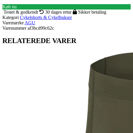
Køb nu
Testet & godkendt
30 dages retur
Sikker betaling
Kategori
Cykelshorts & Cykelbukser
Varemærke
AGU
Varenummer
af3bcd99c62c
RELATEREDE VARER