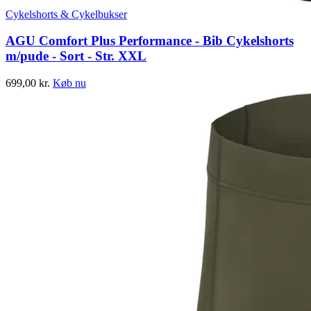
Cykelshorts & Cykelbukser
AGU Comfort Plus Performance - Bib Cykelshorts
m/pude - Sort - Str. XXL
699,00
kr.
Køb nu