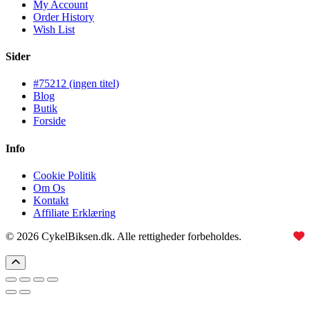
My Account
Order History
Wish List
Sider
#75212 (ingen titel)
Blog
Butik
Forside
Info
Cookie Politik
Om Os
Kontakt
Affiliate Erklæring
© 2026 CykelBiksen.dk. Alle rettigheder forbeholdes.
Lavet med
til Danmarks bedste affiliate site