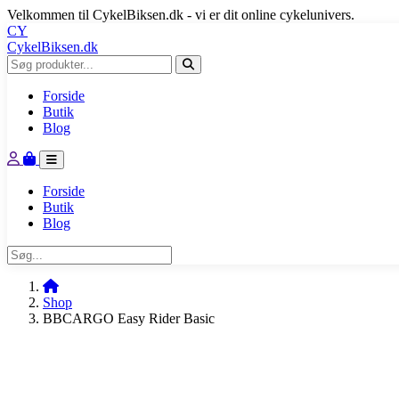
Velkommen til CykelBiksen.dk - vi er dit online cykelunivers.
CY
CykelBiksen.dk
Forside
Butik
Blog
Forside
Butik
Blog
Shop
BBCARGO Easy Rider Basic