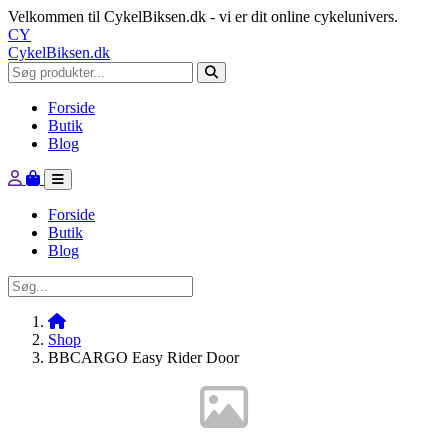
Velkommen til CykelBiksen.dk - vi er dit online cykelunivers.
CY
CykelBiksen.dk
Forside
Butik
Blog
Forside
Butik
Blog
Shop
BBCARGO Easy Rider Door