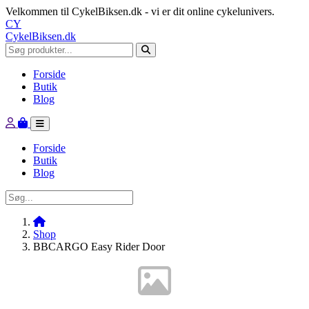
Velkommen til CykelBiksen.dk - vi er dit online cykelunivers.
CY
CykelBiksen.dk
Forside
Butik
Blog
Forside
Butik
Blog
Shop
BBCARGO Easy Rider Door