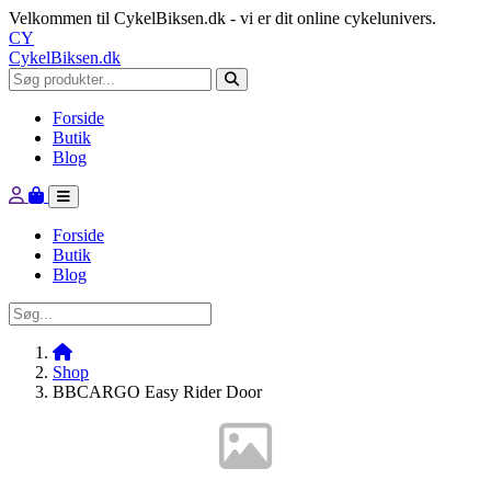
Velkommen til CykelBiksen.dk - vi er dit online cykelunivers.
CY
CykelBiksen.dk
Forside
Butik
Blog
Forside
Butik
Blog
Shop
BBCARGO Easy Rider Door