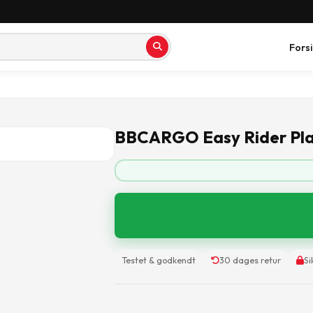
Fors
BBCARGO Easy Rider Pl
Testet & godkendt
30 dages retur
Si