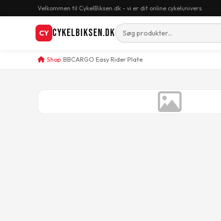
Velkommen til CykelBiksen.dk - vi er dit online cykelunivers.
CykelBiksen.dk
CY
Shop
BBCARGO Easy Rider Plate