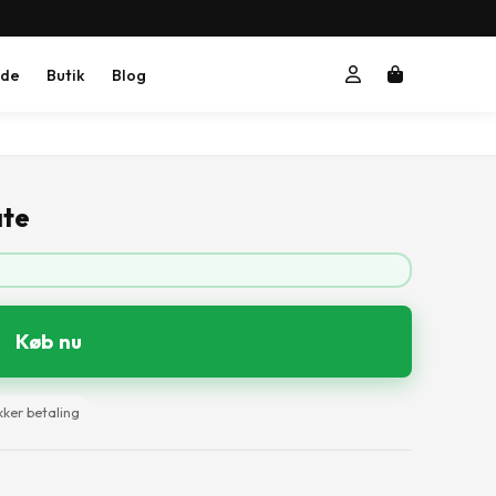
ide
Butik
Blog
ate
Køb nu
kker betaling