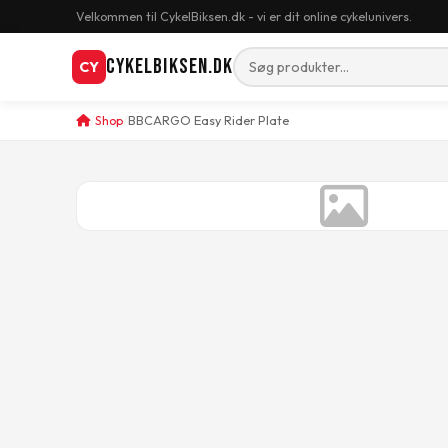
Velkommen til CykelBiksen.dk - vi er dit online cykelunivers.
CykelBiksen.dk
CY
Shop
BBCARGO Easy Rider Plate