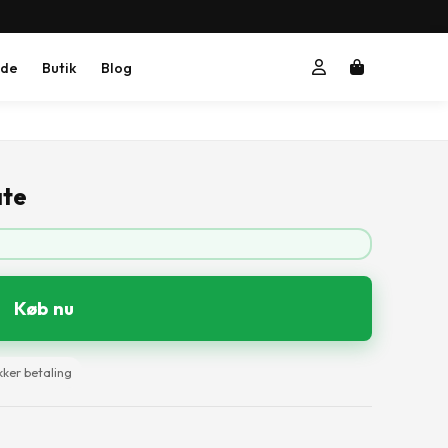
ide
Butik
Blog
ate
Køb nu
kker betaling