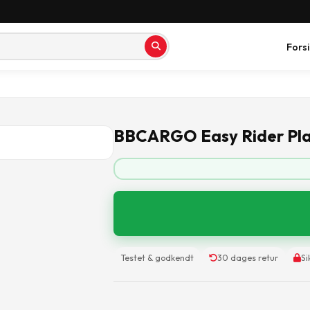
Fors
BBCARGO Easy Rider Pl
Testet & godkendt
30 dages retur
Si